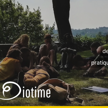
de
pratiq