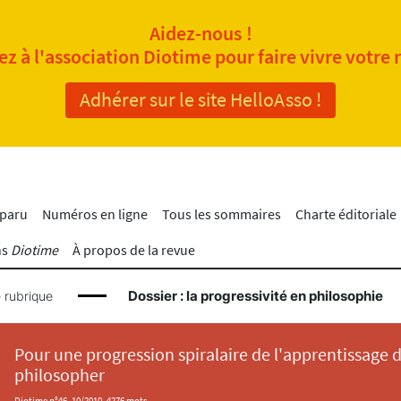
Aidez-nous !
z à l'association Diotime pour faire vivre votre 
Adhérer sur le site HelloAsso !
 paru
Numéros en ligne
Tous les sommaires
Charte éditoriale
ns
Diotime
À propos de la revue
Dossier : la progressivité en philosophie
 rubrique
Pour une progression spiralaire de l'apprentissage 
philosopher
Diotime n°46, 10/2010, 4276 mots