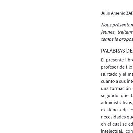
Julio Arsenio Z
Nous présentons
jeunes, traitan
temps le propos 
PALABRAS DE
El presente lib
profesor de filo
Hurtado y el In
cuanto a sus int
una formación d
segundo que bu
administrativos
existencia de e
necesidades que 
en el cual se e
intelectual, c