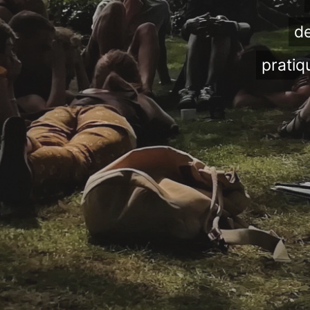
de
pratiq