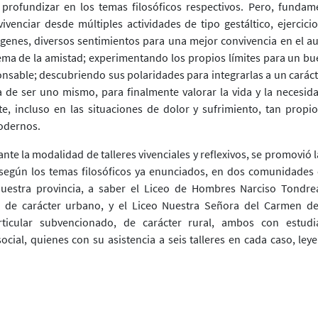
 profundizar en los temas filosóficos respectivos. Pero, fundam
ivenciar desde múltiples actividades de tipo gestáltico, ejercicio
genes, diversos sentimientos para una mejor convivencia en el au
tema de la amistad; experimentando los propios límites para un bue
ponsable; descubriendo sus polaridades para integrarlas a un carác
a de ser uno mismo, para finalmente valorar la vida y la necesi
e, incluso en las situaciones de dolor y sufrimiento, tan propi
odernos.
te la modalidad de talleres vivenciales y reflexivos, se promovió l
 según los temas filosóficos ya enunciados, en dos comunidades
nuestra provincia, a saber el Liceo de Hombres Narciso Tondre
, de carácter urbano, y el Liceo Nuestra Señora del Carmen de
rticular subvencionado, de carácter rural, ambos con estudi
ocial, quienes con su asistencia a seis talleres en cada caso, leye
sofaron y contribuyeron con sus creaciones a validar la conexión e
eratura, base del proyecto financiado por el Fondart, que culmina co