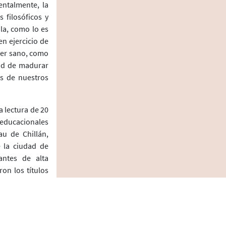
entalmente, la
s filosóficos y
la, como lo es
n ejercicio de
ter sano, como
dad de madurar
os de nuestros
a lectura de 20
 educacionales
au de Chillán,
 la ciudad de
antes de alta
ron los títulos
ntre filosofía,
n la edición de