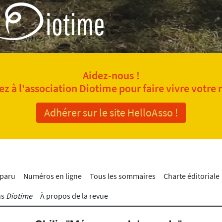
Aidez-nous !
z à l'association Diotime pour faire vivre votre 
Adhérer sur le site HelloAsso !
 paru
Numéros en ligne
Tous les sommaires
Charte éditoriale
ns
Diotime
À propos de la revue