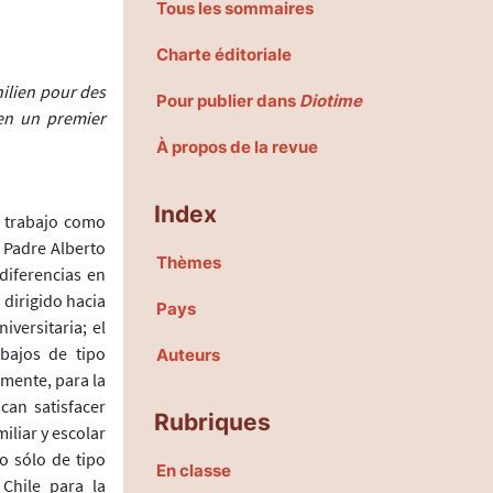
Tous les sommaires
Charte éditoriale
ilien pour des
Pour publier dans
Diotime
 en un premier
À propos de la revue
Index
e trabajo como
o Padre Alberto
Thèmes
diferencias en
 dirigido hacia
Pays
versitaria; el
bajos de tipo
Auteurs
mente, para la
can satisfacer
Rubriques
iliar y escolar
o sólo de tipo
En classe
 Chile para la