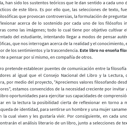
a, han sido los sustentos teóricos que le dan sentido a cada uno d
icos de este libro. Es por ello que, las selecciones de texto, fu
ilosóficas que provocan controversias, la formulación de preguntas
flexionar acerca de lo sostenido por cada uno de los filósofos in
ras como las imágenes; todo lo cual tiene por objetivo cultivar 
entado del estudiante, intentando llegar a modos de pensar autén
óficas, que nos interrogan acerca de la realidad y el conocimiento, e
alor de los sentimientos y la trascendencia.
Este libro no enseña filo
ante a pensar por sí mismo, en compañía de otros.
ro pretende establecer puentes de comunicación entre la filosofía y
dores al igual que el Consejo Nacional del Libro y la Lectura,
bra, por medio del proyecto, "Apreciemos valores filosofando desde
res", estamos convencidos de la necesidad creciente por invitar a
 libro oportunidades para ejercitar sus capacidades de comprensión
ar en la lectura la posibilidad cierta de reflexionar en torno a
queda de identidad, para sentirse un hombre y una mujer saname
n la cual viven y les gustaría vivir. Por consiguiente, en cada un
ontrarán el análisis literario de un libro, junto a selecciones de te