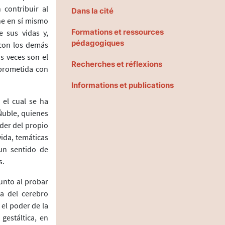
 contribuir al
Dans la cité
ne en sí mismo
Formations et ressources
 sus vidas y,
pédagogiques
 con los demás
s veces son el
Recherches et réflexions
mprometida con
Informations et publications
 el cual se ha
Ñuble, quienes
der del propio
vida, temáticas
un sentido de
s.
junto al probar
a del cerebro
el poder de la
gestáltica, en