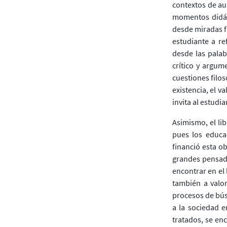
contextos de aul
momentos didáct
desde miradas f
estudiante a re
desde las palab
crítico y argum
cuestiones filos
existencia, el v
invita al estudi
Asimismo, el lib
pues los educa
financió esta o
grandes pensado
encontrar en el
también a valor
procesos de bús
a la sociedad e
tratados, se enc