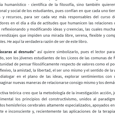
 humanístico - científica de la filosofía, sino también quieren
onal y social de los estudiantes, pues confían en que cada uno tie
s y recursos, para ser cada vez más responsables del curso de
dores en el día a día de actitudes que humanicen las relaciones
reflexionando y modificando ideas y creencias, las cuales mucha
rendizajes que impiden una mirada libre, serena, flexible y co
les. He aquí la verdadera razón de ser de este libro.
scaras al desnudo
" así quiere simbolizarlo, pues el lector para
o, son los jóvenes estudiantes de los Liceos de las comunas de 
tunidad de pensar filosóficamente respecto de valores como el po
exivo, la amistad, la libertad, el ser uno mismo y el sentido de la 
dialogar en el plano de las ideas, explorar sentimientos con 
aginar nuevas maneras de relacionarse consigo mismo y los demá
ctiva teórica creo que la metodología de la investigación acción, 
mental los principios del constructivismo, unidos al paradigm
dos hemisferios cerebrales altamente especializados, apoyados en 
e e inconsciente y, recientemente las aplicaciones de la terapia 