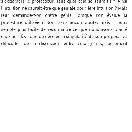
s'exclamera le professeur, sans quoi cela se saurait ! ". Ainsi
l'intuition ne saurait être que géniale pour être intuition ? Mais
leur demande-t-on d'être génial lorsque l'on évalue la
procédure utilisée ? Non, sans aucun doute, mais il nous
semble plus facile de reconnaître ce que nous avons planté
chez un élève que de déceler la singularité de son propos. Les
difficultés de la discussion entre enseignants, facilement
houleuse, ne montrent-elles pas cette indisponibilité à la liberté
et à l'originalité ?
Cette idée de disponibilité trouve pourtant ses racines dans
notre tradition philosophique, entre autres chez Platon, dans
Le politique, avec le principe du " kairos ", cette saisie du
moment opportun, qui justement distingue le politique du
philosophe. Or si le politique doit devenir philosophe, le
philosophe doit devenir politique, et le " kairos " représente
justement la faiblesse du philosophe. Quel est ici le point
aveugle ? Le politique se doit avant tout d'être perceptif et
efficace, comme le théorisera plus tard Machiavel, grand