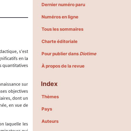
Dernier numéro paru
Numéros en ligne
Tous les sommaires
Charte éditoriale
dactique, s'est
Pour publier dans
Diotime
nificatifs en la
s quantitatives
À propos de la revue
Index
nnaissance sur
ases objectives
Thèmes
laires, dont un
nnée, en vue de
Pays
Auteurs
n laquelle les
aminateurs qui