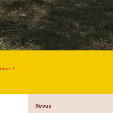
revue !
Revue