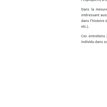
Dans la mesure
intéressant aus
dans l'histoire 
etc.).
Ces entretiens
individu dans so
la didactique, 
fond ce qui orie
À signaler
Faire de la phil
par Anne Lalann
François Dagogn
pédagogiste ", a
de cette audac