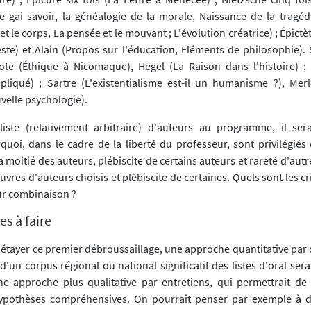
e gai savoir, la généalogie de la morale, Naissance de la tragédi
t le corps, La pensée et le mouvant ; L'évolution créatrice) ; Épictè
ste) et Alain (Propos sur l'éducation, Eléments de philosophie). 
tote (Éthique à Nicomaque), Hegel (La Raison dans l'histoire) ;
pliqué) ; Sartre (L'existentialisme est-il un humanisme ?), Mer
velle psychologie).
iste (relativement arbitraire) d'auteurs au programme, il sera
quoi, dans le cadre de la liberté du professeur, sont privilégiés 
a moitié des auteurs, plébiscite de certains auteurs et rareté d'autr
res d'auteurs choisis et plébiscite de certaines. Quels sont les cr
leur combinaison ?
s à faire
étayer ce premier débroussaillage, une approche quantitative par 
'un corpus régional ou national significatif des listes d'oral sera
 approche plus qualitative par entretiens, qui permettrait de 
ypothèses compréhensives. On pourrait penser par exemple à de