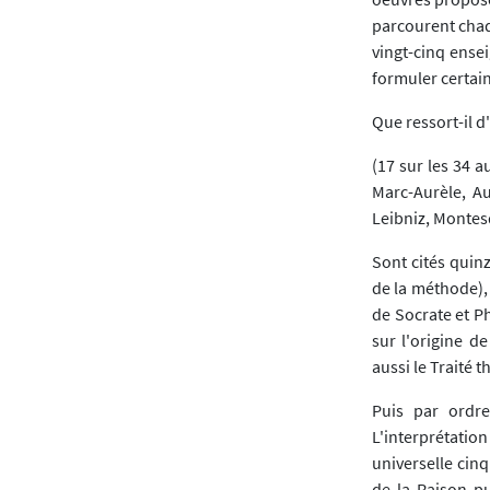
parcourent chaqu
vingt-cinq ensei
formuler certain
Que ressort-il 
(17 sur les 34
Marc-Aurèle, A
Leibniz, Montes
Sont cités quin
de la méthode), 
de Socrate et P
sur l'origine de
aussi le Traité 
Puis par ordre
L'interprétatio
universelle cinq 
de la Raison pu