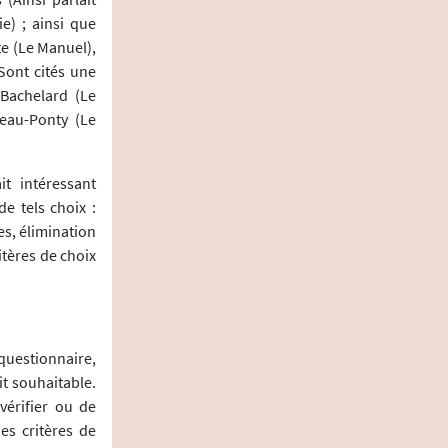
e) ; ainsi que
te (Le Manuel),
Sont cités une
 Bachelard (Le
leau-Ponty (Le
it intéressant
de tels choix :
es, élimination
itères de choix
questionnaire,
it souhaitable.
vérifier ou de
s critères de