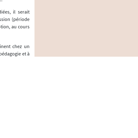
ées, il serait
ssion (période
otion, au cours
inent chez un
 pédagogie et à
pour savoir au
s ?
enaut, " anti-
a dans l'examen
ranlé dans ses