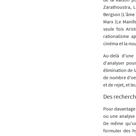
Zarathoustra, L
Bergson (L'âme e
Marx (Le Manife
seule fois Aris
rationalisme ap
cinéma et la nou
Au-delà d'une l
d'analyser pour
élimination de l
de nombre d'oeuv
et de rejet, et 
Des recherche
Pour davantage 
ou une analyse d
De même qu'une
formuler des h