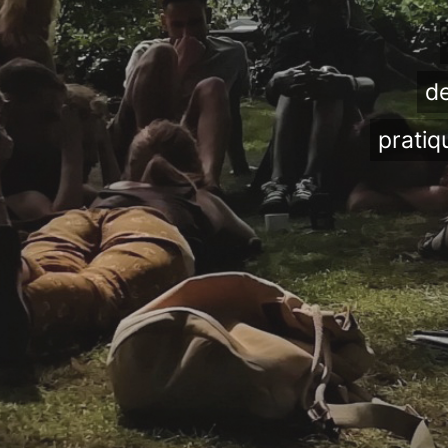
de
pratiq