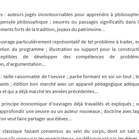
es : auteurs jugés incontournables pour apprendre à philosophe
ensée philosophique ; oeuvres ou passages significatifs dans l'
ents forts de la tradition, joyaux du patrimoine...
ouvrage particulièrement représentatif de tel problème à traiter, e
notion du programme ; illustration ou support pour la construct
ceptibles de développer des compétences de probléma
on, d'argumentation...
 taille raisonnable de l'oeuvre ; partie formant en soi un tout ; t
ants ; édition bon marché avec un appareil pédagogique adéqua
s et qui a déjà marché les années précédentes...
 : principe économique d'ouvrages déjà travaillés et expliqués ; 
approfondir une oeuvre ou un auteur nouveaux ; doctrine avec laq
l'on veut faire partager aux élèves...
 : classique faisant consensus au sein du corps, dont on sait
coup sûr connu par les examinateurs, ne défavorisant pas les élèves.