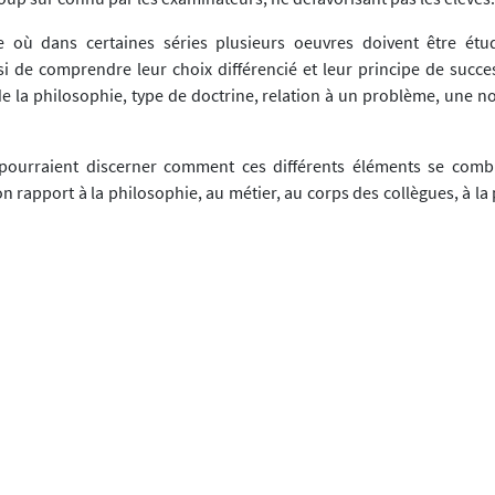
 où dans certaines séries plusieurs oeuvres doivent être étudi
si de comprendre leur choix différencié et leur principe de succe
de la philosophie, type de doctrine, relation à un problème, une n
 pourraient discerner comment ces différents éléments se comb
n rapport à la philosophie, au métier, au corps des collègues, à la
comment jouent recherche et confort, innovation et conformisme, 
nte les décisions... Qui est intéressé pour mener de telles recherche
osophie à l'école primaire,
e, ESF, 2002.
et, chargé de proposer un programme de philosophie avant Alain R
 accepté de préfacer l'ouvrage, fait significatif : " celui qui entrer
e sans pareille - pholosopher avec les enfants - en sortira éb