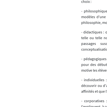
choix :
- philosophiqu
modèles d'une p
philosophie, mom
- didactiques : 
telle ou telle 
passages sus
conceptualisati
- pédagogiques :
pour des début
motive les élève
- individuelles
découvrir ou d'
affinités et que 
- corporatives
l'expliquent, à 