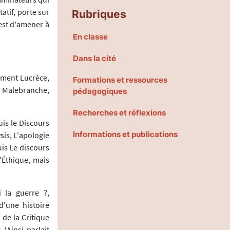
atif, porte sur
Rubriques
 est d'amener à
En classe
Dans la cité
ément Lucrèce,
Formations et ressources
, Malebranche,
pédagogiques
Recherches et réflexions
is le Discours
Informations et publications
sis, L'apologie
uis Le discours
l'Éthique, mais
 la guerre ?,
d'une histoire
n de la Critique
 (Ainsi parlait