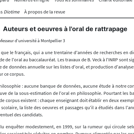
ns
Diotime
À propos de la revue
Auteurs et oeuvres à l'oral de rattrapage
ofesseur d’université à Montpellier 3
 que le français, qui a une trentaine d'années de recherches en di
de de l'oral au baccalauréat. Les travaux de B. Veck à l'INRP sont sig
 de données annuelle sur les listes d'oral, et production d'analyse
sur ce corpus.
philosophie : aucune banque de données, aucune étude à notre co
uve de la sous-estimation de l'oral en philosophie. Pourtant les b
 de corpus existent : chaque enseignant doit établir en deux exemp
 scolaire, la liste des oeuvres et passages qu'il a étudiés dans l'a
ventuel des candidats.
u enquêter modestement, en 1999, sur la rumeur qui circule selo
es seraient très réduites en nombre. Rumeur alimentée par les ex