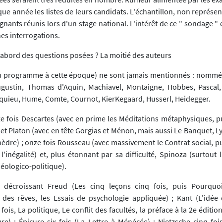
e année les listes de leurs candidats. L'échantillon, non représent
gnants réunis lors d'un stage national. L'intérêt de ce " sondage "
es interrogations.
d'abord des questions posées ? La moitié des auteurs
 au programme à cette époque) ne sont jamais mentionnés : nomm
ugustin, Thomas d'Aquin, Machiavel, Montaigne, Hobbes, Pascal
quieu, Hume, Comte, Cournot, KierKegaard, Husserl, Heidegger.
ze fois Descartes (avec en prime les Méditations métaphysiques, pu
et Platon (avec en tête Gorgias et Ménon, mais aussi Le Banquet, Ly
hèdre) ; onze fois Rousseau (avec massivement le Contrat social, p
 l'inégalité) et, plus étonnant par sa difficulté, Spinoza (surtout 
théologico-politique).
 décroissant Freud (Les cinq leçons cinq fois, puis Pourquoi
n des rêves, les Essais de psychologie appliquée) ; Kant (L'idée 
fois, La politique, Le conflit des facultés, la préface à la 2e éditio
re) ; Épicure six fois (La Lettre à Ménécée) ; Nietzsche cinq fois