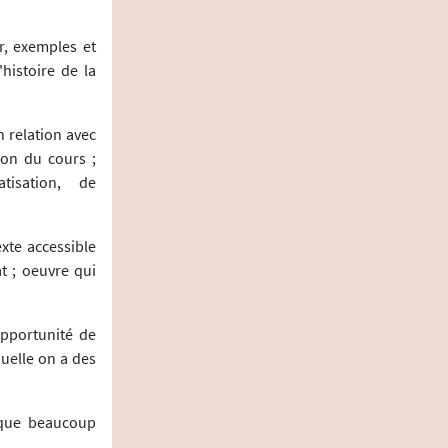
r, exemples et
histoire de la
n relation avec
ion du cours ;
tisation, de
exte accessible
t ; oeuvre qui
opportunité de
uelle on a des
 que beaucoup
..