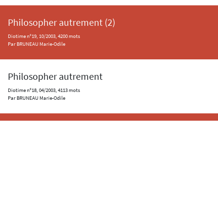
Philosopher autrement (2)
Diotime n°19, 10/2003, 4200 mots
Par BRUNEAU Marie-Odile
Philosopher autrement
Diotime n°18, 04/2003, 4113 mots
Par BRUNEAU Marie-Odile
La méthode de l'intervenant en philosophie
Diotime n°17, 01/2003, 2154 mots
Par CHAZERANS Jean-François
L'élève, une personne?
Diotime n°12, 12/2001, 2406 mots
Par HOUSSET François