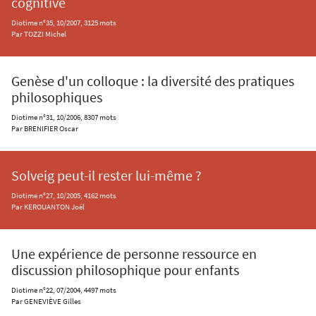
cognitive
Diotime n°35, 10/2007, 3125 mots
Par TOZZI Michel
Genèse d'un colloque : la diversité des pratiques
philosophiques
Diotime n°31, 10/2006, 8307 mots
Par BRENIFIER Oscar
Solveig peut-il rester lui-même ?
Diotime n°27, 10/2005, 4162 mots
Par KEROUANTON Joël
Une expérience de personne ressource en
discussion philosophique pour enfants
Diotime n°22, 07/2004, 4497 mots
Par GENEVIÈVE Gilles