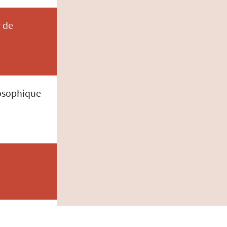
r de
losophique
 à travers