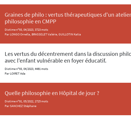
Graines de philo : vertus thérapeutiques d'un atelie
philosophie en CMPP
Diotime n°93, 04/2023, 3723 mots
Par LONGO Ornella, BRASSELET Valérie, GUILLOTIN Katia
Les vertus du décentrement dans la discussion phi
avec l'enfant vulnérable en foyer éducatif.
Diotime n°93, 04/2023, 4481 mots
Par LOIRET Ada
Quelle philosophie en Hôpital de jour ?
Diotime n°91, 05/2022, 2725 mots
Par SANCHEZ Stéphane
Adolescents en foyer éducatif - comment s'épanouir