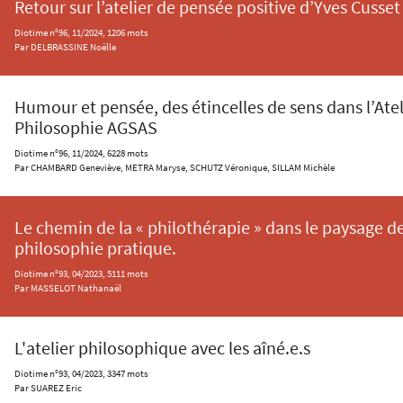
Retour sur l’atelier de pensée positive d’Yves Cusset
Diotime n°96, 11/2024, 1206 mots
Par DELBRASSINE Noëlle
Humour et pensée, des étincelles de sens dans l’Atel
Philosophie AGSAS
Diotime n°96, 11/2024, 6228 mots
Par CHAMBARD Geneviève, METRA Maryse, SCHUTZ Véronique, SILLAM Michèle
Le chemin de la « philothérapie » dans le paysage de
philosophie pratique.
Diotime n°93, 04/2023, 5111 mots
Par MASSELOT Nathanaël
L'atelier philosophique avec les aîné.e.s
Diotime n°93, 04/2023, 3347 mots
Par SUAREZ Eric