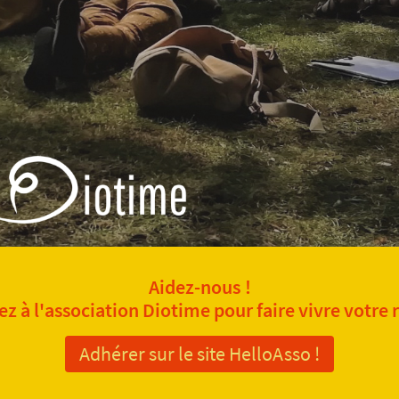
Aidez-nous !
z à l'association Diotime pour faire vivre votre 
Adhérer sur le site HelloAsso !