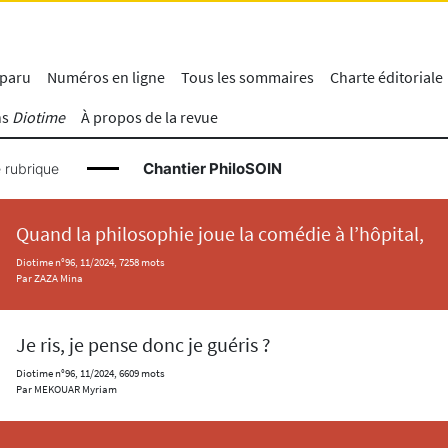
 paru
Numéros en ligne
Tous les sommaires
Charte éditoriale
ns
Diotime
À propos de la revue
Chantier PhiloSOIN
 rubrique
Quand la philosophie joue la comédie à l’hôpital,
Diotime n°96, 11/2024, 7258 mots
Par ZAZA Mina
Je ris, je pense donc je guéris ?
Diotime n°96, 11/2024, 6609 mots
Par MEKOUAR Myriam