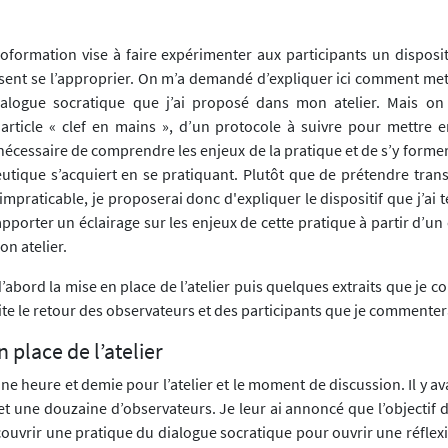
loformation vise à faire expérimenter aux participants un disposit
ssent se l’approprier. On m’a demandé d’expliquer ici comment mett
dialogue socratique que j’ai proposé dans mon atelier. Mais on
article « clef en mains », d’un protocole à suivre pour mettre e
st nécessaire de comprendre les enjeux de la pratique et de s’y for
ïeutique s’acquiert en se pratiquant. Plutôt que de prétendre tran
 impraticable, je proposerai donc d'expliquer le dispositif que j’ai 
apporter un éclairage sur les enjeux de cette pratique à partir d’
n atelier.
’abord la mise en place de l’atelier puis quelques extraits que je 
ite le retour des observateurs et des participants que je commente
 place de l’atelier
ne heure et demie pour l’atelier et le moment de discussion. Il y av
et une douzaine d’observateurs. Je leur ai annoncé que l’objectif de 
couvrir une pratique du dialogue socratique pour ouvrir une réflexi