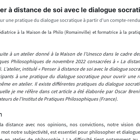
r à distance de soi avec le dialogue socrat
sur une pratique du dialogue socratique à partir d'un compte-rendu 
édiatrice à la Maison de la Philo (Romainville) et formatrice à la prat
t suite à un atelier donné à la Maison de l’Unesco dans le cadre d
iques Philosophiques de novembre 2022 consacrées à « La distan
 L’atelier, intitulé « Penser à distance de soi avec le dialogue socra
ticipants à une pratique du dialogue socratique pour ouvrir une ré
ême en atelier. Il existe différentes pratiques du dialogue socrat
aquelle je me réfère dans cet article a été élaborée par Oscar Brenif
ateurs de l’Institut de Pratiques Philosophiques (France).
n
la distance avec nos opinions, nos convictions, notre vision 
 mot notre subjectivité, est essentiel pour philosopher et dialoguer
e en atelier de philosophie ! La difficulté tient notamment au