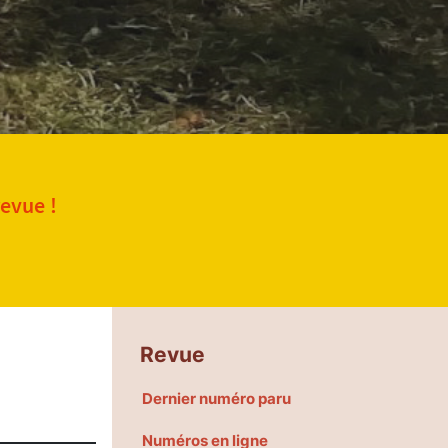
revue !
Revue
Dernier numéro paru
Numéros en ligne