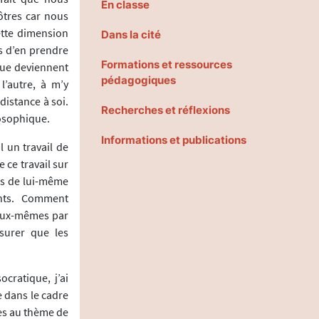
En classe
ôtres car nous
cette dimension
Dans la cité
is d’en prendre
Formations et ressources
ique deviennent
pédagogiques
l’autre, à m’y
istance à soi.
Recherches et réflexions
losophique.
Informations et publications
l un travail de
 ce travail sur
is de lui-même
ants. Comment
d’eux-mêmes par
surer que les
cratique, j’ai
e dans le cadre
es au thème de