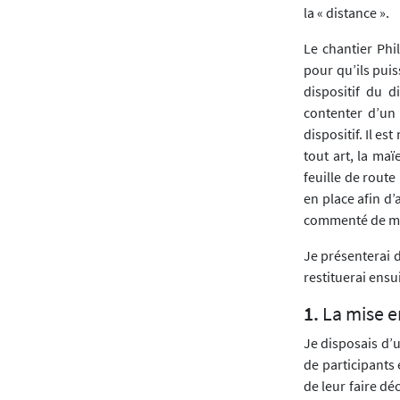
la « distance ».
Le chantier Phi
pour qu’ils pui
dispositif du 
contenter d’un 
dispositif. Il e
tout art, la ma
feuille de route
en place afin d’
commenté de mo
Je présenterai d
restituerai ensu
La mise en
Je disposais d’u
de participants 
de leur faire dé