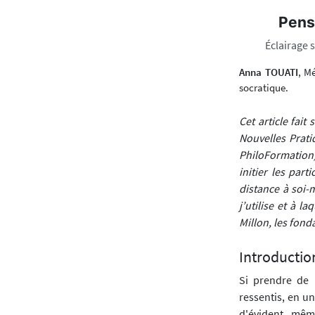
Pense
Éclairage 
Anna TOUATI
, M
socratique.
Cet article fai
Nouvelles Prat
PhiloFormation).
initier les par
distance à soi-m
j’utilise et à l
Millon, les fond
Introductio
Si prendre de 
ressentis, en un
d'évident, mêm