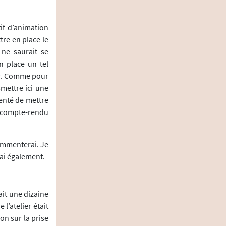
if d’animation
re en place le
 ne saurait se
n place un tel
mer. Comme pour
smettre ici une
tenté de mettre
un compte-rendu
commenterai. Je
rai également.
ait une dizaine
l’atelier était
on sur la prise