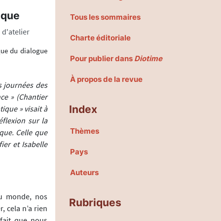
ique
Tous les sommaires
d'atelier
Charte éditoriale
ique du dialogue
Pour publier dans
Diotime
À propos de la revue
es journées des
ce » (Chantier
Index
tique » visait à
flexion sur la
Thèmes
ique. Celle que
ier et Isabelle
Pays
Auteurs
du monde, nos
Rubriques
, cela n’a rien
 fait que nous