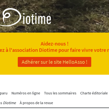
Aidez-nous !
z à l'association Diotime pour faire vivre votre 
Adhérer sur le site HelloAsso !
 paru
Numéros en ligne
Tous les sommaires
Charte éditoriale
ns
Diotime
À propos de la revue