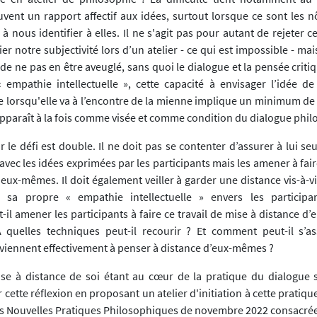
vent un rapport affectif aux idées, surtout lorsque ce sont les n
 nous identifier à elles. Il ne s'agit pas pour autant de rejeter 
nier notre subjectivité lors d’un atelier - ce qui est impossible - ma
de ne pas en être aveuglé, sans quoi le dialogue et la pensée crit
« empathie intellectuelle », cette capacité à envisager l’idée de 
 lorsqu'elle va à l’encontre de la mienne implique un minimum de d
apparaît à la fois comme visée et comme condition du dialogue phi
 le défi est double. Il ne doit pas se contenter d’assurer à lui seu
avec les idées exprimées par les participants mais les amener à faire
ux-mêmes. Il doit également veiller à garder une distance vis-à-v
 sa propre « empathie intellectuelle » envers les particip
-il amener les participants à faire ce travail de mise à distance 
quelles techniques peut-il recourir ? Et comment peut-il s’as
rviennent effectivement à penser à distance d’eux-mêmes ?
ise à distance de soi étant au cœur de la pratique du dialogue so
 cette réflexion en proposant un atelier d'initiation à cette pratiqu
s Nouvelles Pratiques Philosophiques de novembre 2022 consacré