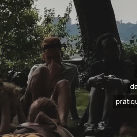
de
pratiq