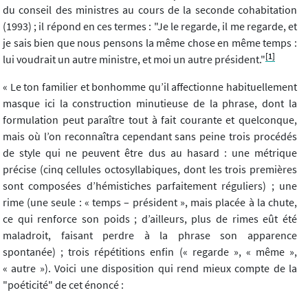
du conseil des ministres au cours de la seconde cohabitation
(1993) ; il répond en ces termes : "Je le regarde, il me regarde, et
je sais bien que nous pensons la même chose en même temps :
[1]
lui voudrait un autre ministre, et moi un autre président."
« Le ton familier et bonhomme qu’il affectionne habituellement
masque ici la construction minutieuse de la phrase, dont la
formulation peut paraître tout à fait courante et quelconque,
mais où l’on reconnaîtra cependant sans peine trois procédés
de style qui ne peuvent être dus au hasard : une métrique
précise (cinq cellules octosyllabiques, dont les trois premières
sont composées d’hémistiches parfaitement réguliers) ; une
rime (une seule : « temps – président », mais placée à la chute,
ce qui renforce son poids ; d’ailleurs, plus de rimes eût été
maladroit, faisant perdre à la phrase son apparence
spontanée) ; trois répétitions enfin (« regarde », « même »,
« autre »). Voici une disposition qui rend mieux compte de la
"poéticité" de cet énoncé :