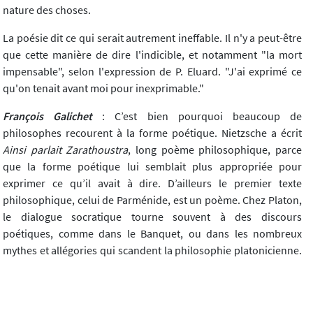
nature des choses.
La poésie dit ce qui serait autrement ineffable. Il n'y a peut-être
que cette manière de dire l'indicible, et notamment "la mort
impensable", selon l'expression de P. Eluard. "J'ai exprimé ce
qu'on tenait avant moi pour inexprimable."
François Galichet
: C’est bien pourquoi beaucoup de
philosophes recourent à la forme poétique. Nietzsche a écrit
Ainsi parlait Zarathoustra
, long poème philosophique, parce
que la forme poétique lui semblait plus appropriée pour
exprimer ce qu’il avait à dire. D’ailleurs le premier texte
philosophique, celui de Parménide, est un poème. Chez Platon,
le dialogue socratique tourne souvent à des discours
poétiques, comme dans le Banquet, ou dans les nombreux
mythes et allégories qui scandent la philosophie platonicienne.
Chez Rousseau, il est difficile de distinguer les passages
argumentatifs et les passages poétiques, tant ils s’enchevêtrent.
Quand un enfant écrit un poème comme celui que nous avons