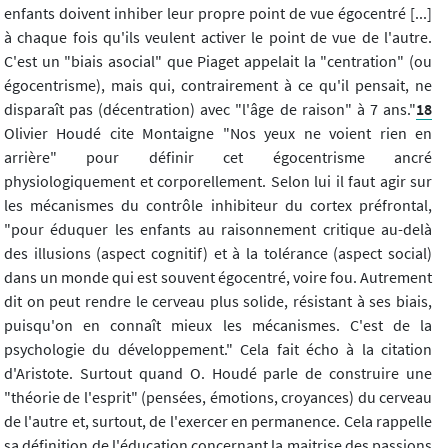
enfants doivent inhiber leur propre point de vue égocentré [...]
à chaque fois qu'ils veulent activer le point de vue de l'autre.
C'est un "biais asocial" que Piaget appelait la "centration" (ou
égocentrisme), mais qui, contrairement à ce qu'il pensait, ne
disparaît pas (décentration) avec "l'âge de raison" à 7 ans."
18
Olivier Houdé cite Montaigne "Nos yeux ne voient rien en
arrière" pour définir cet égocentrisme ancré
physiologiquement et corporellement. Selon lui il faut agir sur
les mécanismes du contrôle inhibiteur du cortex préfrontal,
"pour éduquer les enfants au raisonnement critique au-delà
des illusions (aspect cognitif) et à la tolérance (aspect social)
dans un monde qui est souvent égocentré, voire fou. Autrement
dit on peut rendre le cerveau plus solide, résistant à ses biais,
puisqu'on en connaît mieux les mécanismes. C'est de la
psychologie du développement." Cela fait écho à la citation
d'Aristote. Surtout quand O. Houdé parle de construire une
"théorie de l'esprit" (pensées, émotions, croyances) du cerveau
de l'autre et, surtout, de l'exercer en permanence. Cela rappelle
sa définition de l'éducation concernant la maitrise des passions