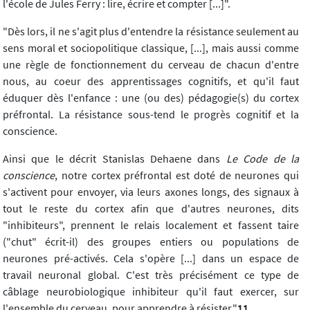
l'école de Jules Ferry : lire, écrire et compter [...]".
"Dès lors, il ne s'agit plus d'entendre la résistance seulement au
sens moral et sociopolitique classique, [...], mais aussi comme
une règle de fonctionnement du cerveau de chacun d'entre
nous, au coeur des apprentissages cognitifs, et qu'il faut
éduquer dès l'enfance : une (ou des) pédagogie(s) du cortex
préfrontal. La résistance sous-tend le progrès cognitif et la
conscience.
Ainsi que le décrit Stanislas Dehaene dans
Le Code de la
conscience
, notre cortex préfrontal est doté de neurones qui
s'activent pour envoyer, via leurs axones longs, des signaux à
tout le reste du cortex afin que d'autres neurones, dits
"inhibiteurs", prennent le relais localement et fassent taire
("chut" écrit-il) des groupes entiers ou populations de
neurones pré-activés. Cela s'opère [...] dans un espace de
travail neuronal global. C'est très précisément ce type de
câblage neurobiologique inhibiteur qu'il faut exercer, sur
l'ensemble du cerveau, pour apprendre à résister."
11