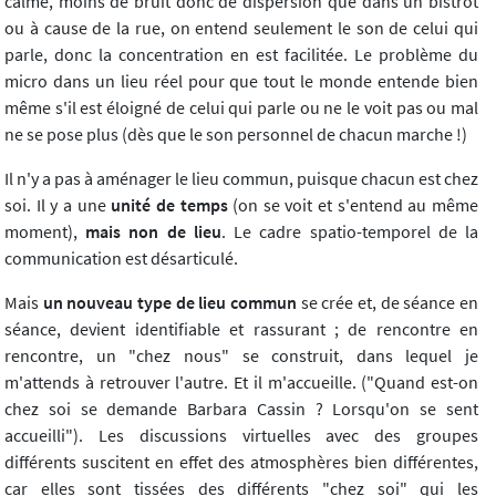
calme, moins de bruit donc de dispersion que dans un bistrot
ou à cause de la rue, on entend seulement le son de celui qui
parle, donc la concentration en est facilitée. Le problème du
micro dans un lieu réel pour que tout le monde entende bien
même s'il est éloigné de celui qui parle ou ne le voit pas ou mal
ne se pose plus (dès que le son personnel de chacun marche !)
Il n'y a pas à aménager le lieu commun, puisque chacun est chez
soi. Il y a une
unité de temps
(on se voit et s'entend au même
moment),
mais non de lieu
. Le cadre spatio-temporel de la
communication est désarticulé.
Mais
un nouveau type de lieu commun
se crée et, de séance en
séance, devient identifiable et rassurant ; de rencontre en
rencontre, un "chez nous" se construit, dans lequel je
m'attends à retrouver l'autre. Et il m'accueille. ("Quand est-on
chez soi se demande Barbara Cassin ? Lorsqu'on se sent
accueilli"). Les discussions virtuelles avec des groupes
différents suscitent en effet des atmosphères bien différentes,
car elles sont tissées des différents "chez soi" qui les