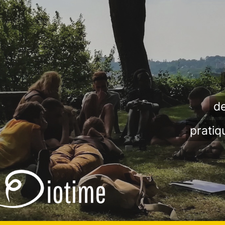
de
pratiq