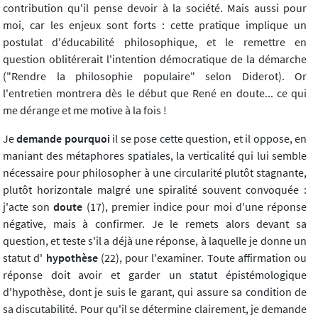
contribution qu'il pense devoir à la société. Mais aussi pour
moi, car les enjeux sont forts : cette pratique implique un
postulat d'éducabilité philosophique, et le remettre en
question oblitérerait l'intention démocratique de la démarche
("Rendre la philosophie populaire" selon Diderot). Or
l'entretien montrera dès le début que René en doute... ce qui
me dérange et me motive à la fois !
Je
demande pourquoi
il se pose cette question, et il oppose, en
maniant des métaphores spatiales, la verticalité qui lui semble
nécessaire pour philosopher à une circularité plutôt stagnante,
plutôt horizontale malgré une spiralité souvent convoquée :
j'acte son
doute
(17), premier indice pour moi d'une réponse
négative, mais à confirmer. Je le remets alors devant sa
question, et teste s'il a déjà une réponse, à laquelle je donne un
statut d'
hypothèse
(22), pour l'examiner. Toute affirmation ou
réponse doit avoir et garder un statut épistémologique
d'hypothèse, dont je suis le garant, qui assure sa condition de
sa discutabilité. Pour qu'il se détermine clairement, je demande