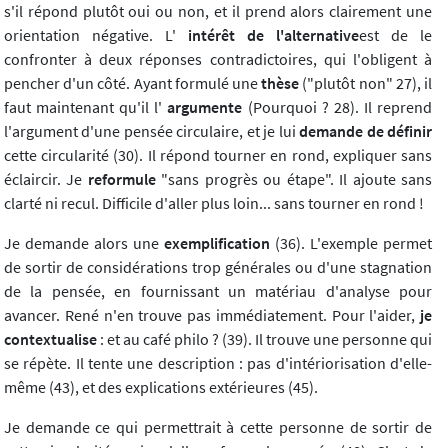
s'il répond plutôt oui ou non, et il prend alors clairement une
orientation négative. L'
intérêt de l'alternative
est de le
confronter à deux réponses contradictoires, qui l'obligent à
pencher d'un côté. Ayant formulé une
thèse
("plutôt non" 27), il
faut maintenant qu'il l'
argumente
(Pourquoi ? 28). Il reprend
l'argument d'une pensée circulaire, et je lui
demande de
définir
cette circularité (30). Il répond tourner en rond, expliquer sans
éclaircir. Je
reformule
"sans progrès ou étape". Il ajoute sans
clarté ni recul. Difficile d'aller plus loin... sans tourner en rond !
Je demande alors une
exemplification
(36). L'exemple permet
de sortir de considérations trop générales ou d'une stagnation
de la pensée, en fournissant un matériau d'analyse pour
avancer. René n'en trouve pas immédiatement. Pour l'aider,
je
contextualise
: et au café philo ? (39). Il trouve une personne qui
se répète. Il tente une description : pas d'intériorisation d'elle-
même (43), et des explications extérieures (45).
Je demande ce qui permettrait à cette personne de sortir de