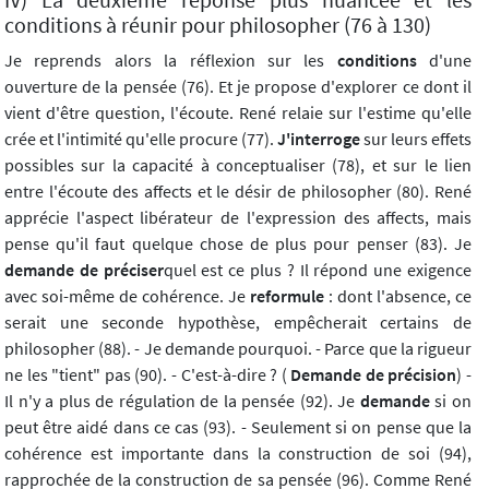
IV) La deuxième réponse plus nuancée et les
conditions à réunir pour philosopher (76 à 130)
Je reprends alors la réflexion sur les
conditions
d'une
ouverture de la pensée (76). Et je propose d'explorer ce dont il
vient d'être question, l'écoute. René relaie sur l'estime qu'elle
crée et l'intimité qu'elle procure (77).
J'interroge
sur leurs effets
possibles sur la capacité à conceptualiser (78), et sur le lien
entre l'écoute des affects et le désir de philosopher (80). René
apprécie l'aspect libérateur de l'expression des affects, mais
pense qu'il faut quelque chose de plus pour penser (83). Je
demande de
préciser
quel est ce plus ? Il répond une exigence
avec soi-même de cohérence. Je
reformule
: dont l'absence, ce
serait une seconde hypothèse, empêcherait certains de
philosopher (88). - Je demande pourquoi. - Parce que la rigueur
ne les "tient" pas (90). - C'est-à-dire ? (
Demande de précision
) -
Il n'y a plus de régulation de la pensée (92). Je
demande
si on
peut être aidé dans ce cas (93). - Seulement si on pense que la
cohérence est importante dans la construction de soi (94),
rapprochée de la construction de sa pensée (96). Comme René