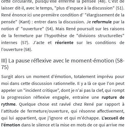
cette circularité, puisqu'elle enferme la pensée (48). C'est de
laisser dit-il, avec le temps, "plus d'espace à la discussion" (51).
René énonce ici une première condition d' "élargissement de la
pensée" (Kant) : entrer dans la discussion. Je
reformule
par la
notion d' "ouverture" (54). Mais René poursuit sur les raisons
de la fermeture par l'hypothèse de "divisions structurelles"
internes (57). J'acte et
réoriente
sur les conditions de
l'ouverture (58).
III) La pause réflexive avec le moment-émotion (58-
75)
Surgit alors un moment d'émotion, totalement imprévu pour
moi dans cette discussion rationnelle. Il y a là ce que l'on peut
appeler un "incident critique", dont je n'ai pas la clef, qui rompt
la progression réflexive engagée, entraine une
rupture de
rythme
. Quelque chose est ravivé chez René par rapport à
l'attitude de fermeture/ouverture, qui résonne affectivement,
qui lui appartient, que j'ignore et qui m'échappe.
L'accueil de
l'émotion
dans le silence et la mise en mots de ce qui arrive me