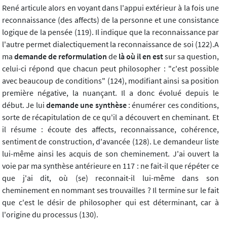
René articule alors en voyant dans l'appui extérieur à la fois une
reconnaissance (des affects) de la personne et une consistance
logique de la pensée (119). Il indique que la reconnaissance par
l'autre permet dialectiquement la reconnaissance de soi (122).A
ma
demande de reformulation
de
là où il en est
sur sa question,
celui-ci répond que chacun peut philosopher : "c'est possible
avec beaucoup de conditions" (124), modifiant ainsi sa position
première négative, la nuançant. Il a donc évolué depuis le
début. Je lui
demande
une synthèse
: énumérer ces conditions,
sorte de récapitulation de ce qu'il a découvert en cheminant. Et
il résume : écoute des affects, reconnaissance, cohérence,
sentiment de construction, d'avancée (128). Le demandeur liste
lui-même ainsi les acquis de son cheminement. J'ai ouvert la
voie par ma synthèse antérieure en 117 : ne fait-il que répéter ce
que j'ai dit, où (se) reconnait-il lui-même dans son
cheminement en nommant ses trouvailles ? Il termine sur le fait
que c'est le désir de philosopher qui est déterminant, car à
l'origine du processus (130).