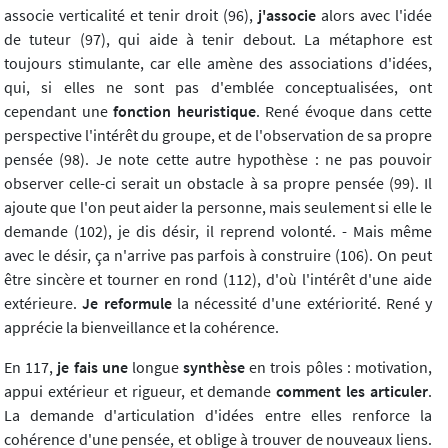
associe verticalité et tenir droit (96),
j'associe
alors avec l'idée
de tuteur (97), qui aide à tenir debout. La métaphore est
toujours stimulante, car elle amène des associations d'idées,
qui, si elles ne sont pas d'emblée conceptualisées, ont
cependant une
fonction heuristique
. René évoque dans cette
perspective l'intérêt du groupe, et de l'observation de sa propre
pensée (98). Je note cette autre hypothèse : ne pas pouvoir
observer celle-ci serait un obstacle à sa propre pensée (99). Il
ajoute que l'on peut aider la personne, mais seulement si elle le
demande (102), je dis désir, il reprend volonté. - Mais même
avec le désir, ça n'arrive pas parfois à construire (106). On peut
être sincère et tourner en rond (112), d'où l'intérêt d'une aide
extérieure.
Je reformule
la nécessité d'une extériorité. René y
apprécie la bienveillance et la cohérence.
En 117,
je fais une
longue
synthèse
en trois pôles : motivation,
appui extérieur et rigueur, et demande
comment les articuler
.
La demande d'articulation d'idées entre elles renforce la
cohérence d'une pensée, et oblige à trouver de nouveaux liens.