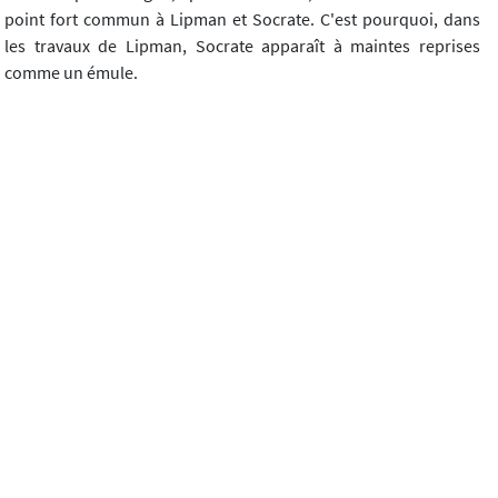
point fort commun à Lipman et Socrate. C'est pourquoi, dans
les travaux de Lipman, Socrate apparaît à maintes reprises
comme un émule.
Toutefois, en parcourant cet héritage socratique, Lipman le
peuple de savoirs :
Philosophy for children
sait très bien, non
seulement les capacités intellectuelles qu'un enfant, garçon ou
fille, doit acquérir, mais aussi ce qu'un professeur, homme ou
femme, doit apprendre pour être capable de dispenser cet
apprentissage. Bien entendu, ils ne savent pas, au sens
traditionnel de contenus d'apprentissage, - pas plus que le
Socrate aporétique ne le savait -, mais en termes de
compétences que doivent acquérir les futurs citoyens de la
pólis et ceux qui sont chargés de leur formation. Une structure
épistémologiquement et politiquement hiérarchisée se déploie
dans le dispositif institutionnel : des formateurs d'enfants, des
philosophes formateurs de professeurs des écoles. De la sorte,
dans
Philosophy for children
, se trouvent ceux qui savent et
ceux qui ne savent pas, ceux qui peuvent et ceux qui ne peuvent