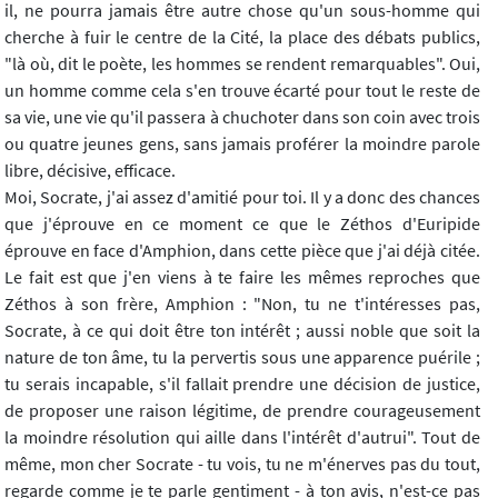
il, ne pourra jamais être autre chose qu'un sous-homme qui
cherche à fuir le centre de la Cité, la place des débats publics,
"là où, dit le poète, les hommes se rendent remarquables". Oui,
un homme comme cela s'en trouve écarté pour tout le reste de
sa vie, une vie qu'il passera à chuchoter dans son coin avec trois
ou quatre jeunes gens, sans jamais proférer la moindre parole
libre, décisive, efficace.
Moi, Socrate, j'ai assez d'amitié pour toi. Il y a donc des chances
que j'éprouve en ce moment ce que le Zéthos d'Euripide
éprouve en face d'Amphion, dans cette pièce que j'ai déjà citée.
Le fait est que j'en viens à te faire les mêmes reproches que
Zéthos à son frère, Amphion : "Non, tu ne t'intéresses pas,
Socrate, à ce qui doit être ton intérêt ; aussi noble que soit la
nature de ton âme, tu la pervertis sous une apparence puérile ;
tu serais incapable, s'il fallait prendre une décision de justice,
de proposer une raison légitime, de prendre courageusement
la moindre résolution qui aille dans l'intérêt d'autrui". Tout de
même, mon cher Socrate - tu vois, tu ne m'énerves pas du tout,
regarde comme je te parle gentiment - à ton avis, n'est-ce pas