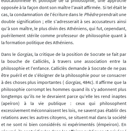
éducationnelle et politique de la philosophie, une approche
opposée à la façon dont son maître l'avait affirmée. Si tel était le
cas, la condamnation de l'écriture dans le
Phèdre
prendrait une
double signification ; elle s'adresserait à ses accusateurs ainsi
qu'à son maître, le plus divin des Athéniens, qui fut, cependant,
puérilement stérile comme professeur de philosophie quant à
la formation politique des Athéniens.
Dans le
Gorgias
, la critique de la position de Socrate se fait par
la bouche de Calliclès, à travers une association entre la
philosophie et l'enfance. Calliclès demande à Socrate de ne pas
être puéril et de s'éloigner de la philosophie pour se consacrer
à des choses plus importantes (
Gorgias
, 484c). Il affirme que la
philosophie corrompt les hommes quand ils s'y adonnent plus
longtemps qu'ils ne le devraient parce qu'elle les rend inaptes
(apeíron) à la vie publique : ceux qui philosophent
excessivement méconnaissent les lois, ne savent pas établir des
relations avec les autres citoyens, se situent mal dans la société
et ne sont ni bien considérés ni expérimentés (émpeiron). En