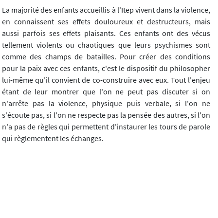
La majorité des enfants accueillis à l'Itep vivent dans la violence,
en connaissent ses effets douloureux et destructeurs, mais
aussi parfois ses effets plaisants. Ces enfants ont des vécus
tellement violents ou chaotiques que leurs psychismes sont
comme des champs de batailles. Pour créer des conditions
pour la paix avec ces enfants, c'est le dispositif du philosopher
lui-même qu'il convient de co-construire avec eux. Tout l'enjeu
étant de leur montrer que l'on ne peut pas discuter si on
n'arrête pas la violence, physique puis verbale, si l'on ne
s'écoute pas, si l'on ne respecte pas la pensée des autres, si l'on
n'a pas de règles qui permettent d'instaurer les tours de parole
qui règlementent les échanges.
Devant ce constat, nous avons proposé la philosophie pour
enfants, afin que les enfants apprennent à se parler par le biais
du dialogue entre soi et les autres, que les enfants se parlent de
ce qu'ils vivent et tentent d'en dégager certaines tendances
communes, un sens commun. Nous avons pu remarquer des
effets positifs sur le développement de la socialisation et