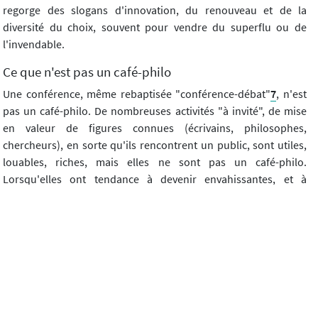
regorge des slogans d'innovation, du renouveau et de la
diversité du choix, souvent pour vendre du superflu ou de
l'invendable.
Ce que n'est pas un café-philo
Une conférence, même rebaptisée "conférence-débat"
7
, n'est
pas un café-philo. De nombreuses activités "à invité", de mise
en valeur de figures connues (écrivains, philosophes,
chercheurs), en sorte qu'ils rencontrent un public, sont utiles,
louables, riches, mais elles ne sont pas un café-philo.
Lorsqu'elles ont tendance à devenir envahissantes, et à
récupérer le public des cafés-philo, elles deviennent moins
louables. Les gens s'habituent facilement à aller écouter un
expert, un savant... Cela est bien, mais, malheureusement, très
vite accompagné d'une attitude bien plus passive (même si être
"réceptif", c'est déjà positif), voire infantilisée quand il s'agit
d'une personne célèbre. J'ai l'habitude de dire qu'au café-
philo, l'invité c'est vous, c'est nous.