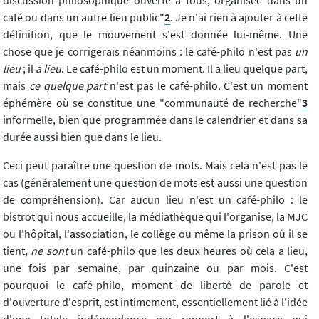
café ou dans un autre lieu public"
2
. Je n'ai rien à ajouter à cette
définition, que le mouvement s'est donnée lui-même. Une
chose que je corrigerais néanmoins : le café-philo n'est pas
un
lieu
; il
a lieu
. Le café-philo est un moment. Il a lieu quelque part,
mais
ce quelque part
n'est pas le café-philo. C'est un moment
éphémère où se constitue une "communauté de recherche"
3
informelle, bien que programmée dans le calendrier et dans sa
durée aussi bien que dans le lieu.
Ceci peut paraître une question de mots. Mais cela n'est pas le
cas (généralement une question de mots est aussi une question
de compréhension). Car aucun lieu n'est un café-philo : le
bistrot qui nous accueille, la médiathèque qui l'organise, la MJC
ou l'hôpital, l'association, le collège ou même la prison où il se
tient,
ne sont
un café-philo que les deux heures où cela a lieu,
une fois par semaine, par quinzaine ou par mois. C'est
pourquoi le café-philo, moment de liberté de parole et
d'ouverture d'esprit, est intimement, essentiellement lié à l'idée
d'une totale indépendance par rapport à l'espace qui