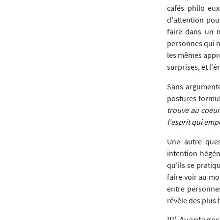
cafés philo eu
d'attention pou
faire dans un m
personnes qui n
les mêmes appro
surprises, et l'
Sans argumenter
postures formul
trouve au coeur
l'esprit qui em
Une autre quest
intention hégémo
qu'ils se pratiq
faire voir au m
entre personnes
révèle des plus 
III) Avantage