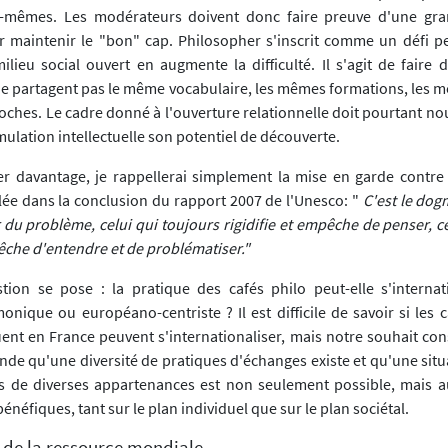
x-mêmes. Les modérateurs doivent donc faire preuve d'une gra
r maintenir le "bon" cap. Philosopher s'inscrit comme un défi p
ilieu social ouvert en augmente la difficulté. Il s'agit de faire 
e partagent pas le même vocabulaire, les mêmes formations, les m
ches. Le cadre donné à l'ouverture relationnelle doit pourtant nou
émulation intellectuelle son potentiel de découverte.
 davantage, je rappellerai simplement la mise en garde contre l
ée dans la conclusion du rapport 2007 de l'Unesco: "
C'est le dog
 du problème, celui qui toujours rigidifie et empêche de penser, c
pêche d'entendre et de problématiser."
ion se pose : la pratique des cafés philo peut-elle s'internat
nique ou européano-centriste ? Il est difficile de savoir si les c
uent en France peuvent s'internationaliser, mais notre souhait con
onde qu'une diversité de pratiques d'échanges existe et qu'une sit
 de diverses appartenances est non seulement possible, mais au
bénéfiques, tant sur le plan individuel que sur le plan sociétal.
s de la ressource mondiale