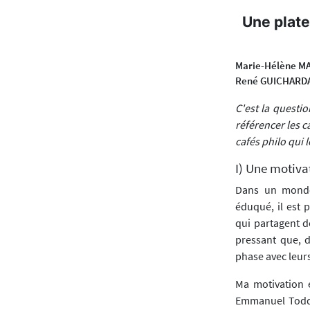
Une plate
Marie-Hélène M
René GUICHARD
C'est la questi
référencer les c
cafés philo qui 
I) Une motiva
Dans un monde
éduqué, il est 
qui partagent de
pressant que, 
phase avec leur
Ma motivation 
Emmanuel Todd