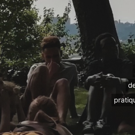
de
pratiq