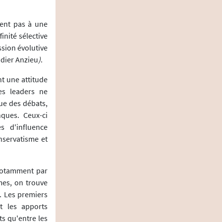
pent pas à une
nité sélective
ssion évolutive
idier Anzieu
)
.
t une attitude
es leaders ne
ue des débats,
ques. Ceux-ci
s d'influence
nservatisme et
 notamment par
mes, on trouve
e. Les premiers
et les apports
ts qu'entre les