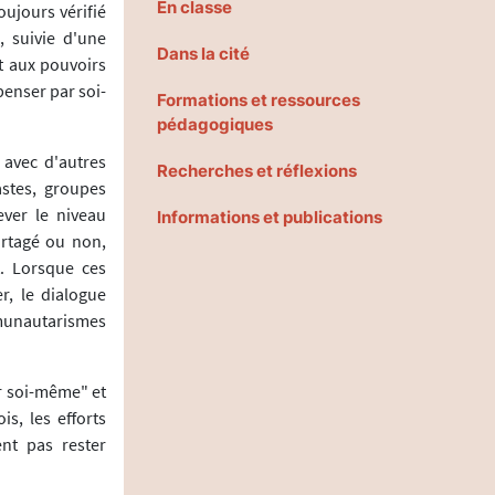
En classe
oujours vérifié
, suivie d'une
Dans la cité
t aux pouvoirs
 penser par soi-
Formations et ressources
pédagogiques
 avec d'autres
Recherches et réflexions
astes, groupes
ver le niveau
Informations et publications
artagé ou non,
t. Lorsque ces
, le dialogue
mmunautarismes
ar soi-même" et
s, les efforts
nt pas rester