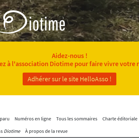
Aidez-nous !
z à l'association Diotime pour faire vivre votre 
Adhérer sur le site HelloAsso !
 paru
Numéros en ligne
Tous les sommaires
Charte éditoriale
ns
Diotime
À propos de la revue