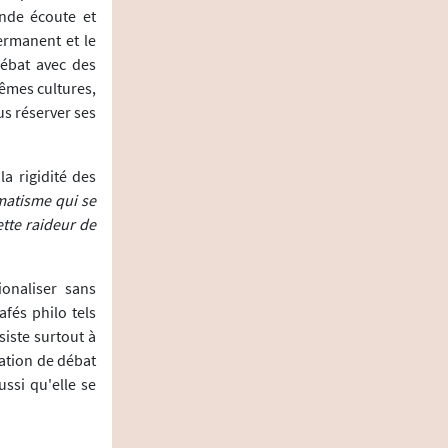
nde écoute et
ermanent et le
débat avec des
êmes cultures,
s réserver ses
a rigidité des
matisme qui se
ette raideur de
ionaliser sans
afés philo tels
siste surtout à
uation de débat
ssi qu'elle se