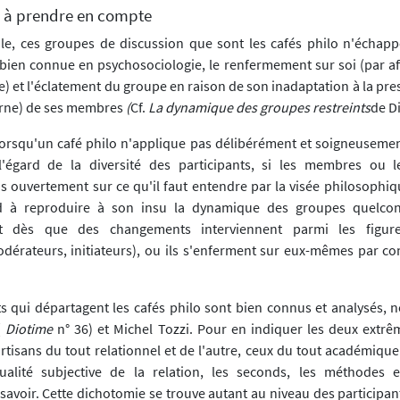
ls à prendre en compte
le, ces groupes de discussion que sont les cafés philo n'échap
bien connue en psychosociologie, le renfermement sur soi (par affi
) et l'éclatement du groupe en raison de son inadaptation à la pre
erne) de ses membres
(
Cf.
La dynamique des groupes restreints
de D
lorsqu'un café philo n'applique pas délibérément et soigneusemen
l'égard de la diversité des participants, si les membres ou l
as ouvertement sur ce qu'il faut entendre par la visée philosophiq
d à reproduire à son insu la dynamique des groupes quelcon
nt dès que des changements interviennent parmi les figure
dérateurs, initiateurs), ou ils s'enferment sur eux-mêmes par co
its qui départagent les cafés philo sont bien connus et analysés,
(
Diotime
n° 36) et Michel Tozzi. Pour en indiquer les deux extrê
artisans du tout relationnel et de l'autre, ceux du tout académiqu
qualité subjective de la relation, les seconds, les méthodes 
savoir. Cette dichotomie se trouve autant au niveau des participan