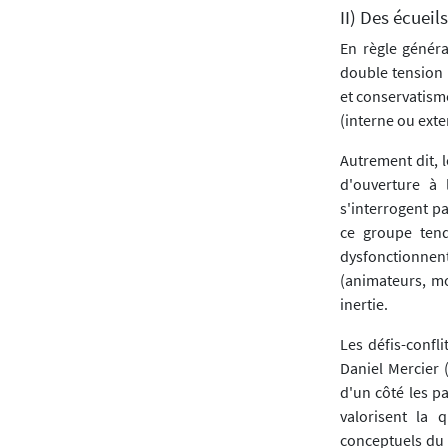
II) Des écuei
En règle généra
double tension 
et conservatisme
(interne ou ext
Autrement dit, 
d'ouverture à 
s'interrogent p
ce groupe ten
dysfonctionne
(animateurs, mo
inertie.
Les défis-confl
Daniel Mercier 
d'un côté les p
valorisent la 
conceptuels du 