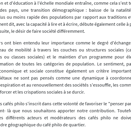
n et d'éducation à l'échelle mondiale entraîne, comme cela s'est t
 des pays, une transition démographique : baisse de la natalité
us ou moins rapide des populations par rapport aux traditions e
ent dit, avec la capacité à lire et à écrire, débute également celle à
suite, le désir de faire société différemment.
urs ont bien entendu leur importance comme le degré d'échange
veau de mobilité à travers les couches ou structures sociales (c
 ou classes sociales) et le maintien d'un programme pour éle
mation de toutes les catégories de population. Le sentiment, p
économique et sociale constitue également un critère importan
iétaux ne sont pas pensés comme une dynamique à coordonner
 respiration et au renouvellement des sociétés s'essouffle, les co
orcer et les crispations sociales à se durcir.
cafés philo s'inscrit dans cette volonté de favoriser le "penser p
int- là que nous souhaitons apporter notre contribution. Toutefoi
es différents acteurs et modérateurs des cafés philo ne doive
dre géographique du café philo de quartier.