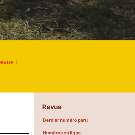
revue !
Revue
Dernier numéro paru
Numéros en ligne