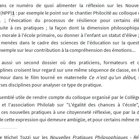
ns ce numéro de quoi alimenter la réflexion sur les Nouvel
 (NPP)
1
: par exemple le point sur le chantier Philocité au colloque
 ; l'évocation du processus de résilience pour certains él
suite à ces pratiques ; la façon dont la dimension philosophiq
 morale à l'école primaire, ou donner à l'enfant un statut d'élève
 menées dans le cadre des sciences de l'éducation sur la quest
 exemple sur leur contribution à la compréhension des émotions...
 aussi un second dossier où des praticiens, formateurs et 
ciplines croisent leur regard sur une même séquence de classe, en 
amour dans le film tourné en maternelle
Ce n'est qu'un début
,
erses disciplines pour analyser ce type de pratique.
a semblé utile de rendre compte du colloque organisé par le Collèg
et l'association Philolab sur "L'égalité des chances à l'école"
 ces nouvelles pratiques à une citoyenneté réflexive, que par la 
e cette expression qui demeure ambigüe, et pour certains même mys
e Michel Tozzi sur les
Nouvelles Pratiques Philosophiques - R