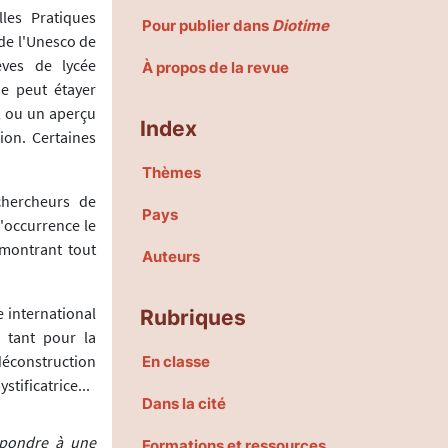
les Pratiques
Pour publier dans
Diotime
 de l'Unesco de
èves de lycée
À propos de la revue
ue peut étayer
 ; ou un aperçu
Index
ion. Certaines
Thèmes
chercheurs de
Pays
l'occurrence le
 montrant tout
Auteurs
e international
Rubriques
, tant pour la
déconstruction
En classe
tificatrice...
Dans la cité
épondre à une
Formations et ressources