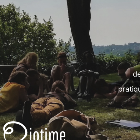
de
pratiq