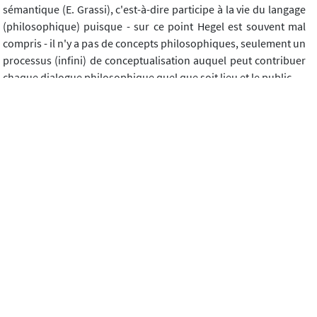
sémantique (E. Grassi), c'est-à-dire participe à la vie du langage
(philosophique) puisque - sur ce point Hegel est souvent mal
compris - il n'y a pas de concepts philosophiques, seulement un
processus (infini) de conceptualisation auquel peut contribuer
chaque dialogue philosophique quel que soit lieu et le public.
Bref, je n'ai pas de méthode proprement dite, j'ai une certaine
posture : j'apprécie les silences, j'essaie de relier le plus
possible les expériences aux idées (la philosophie vivante
consiste à mes yeux à prendre de la hauteur sans perdre pied),
à relier l'individuel, le subjectif au collectif, au commun, à
conjuguer, à favoriser la parole pleine par rapport à la parole
vide, à élucider autant les postures existentielles que l'esprit du
temps, à m'intéresser autant aux personnes, leurs univers
singuliers qu'aux idées ; je ne combats pas les opinions (la
doxa) mais j'aide à les approfondir - c'est au fond de la doxa
que se trouve en effet la vérité (depuis Hegel), subjective, tout
sauf arbitraire.