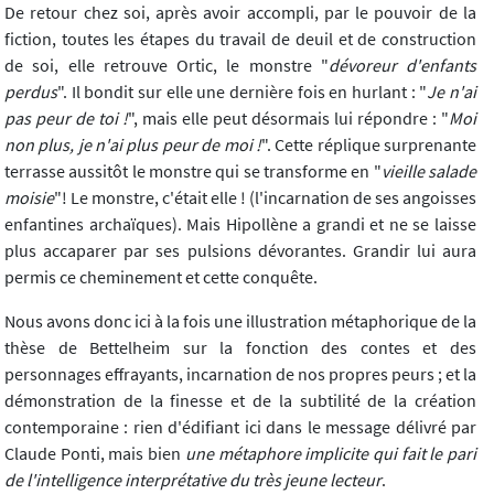
De retour chez soi, après avoir accompli, par le pouvoir de la
fiction, toutes les étapes du travail de deuil et de construction
de soi, elle retrouve Ortic, le monstre "
dévoreur d'enfants
perdus
". Il bondit sur elle une dernière fois en hurlant : "
Je n'ai
pas peur de toi !
", mais elle peut désormais lui répondre : "
Moi
non plus, je n'ai plus peur de moi !
". Cette réplique surprenante
terrasse aussitôt le monstre qui se transforme en "
vieille salade
moisie
"! Le monstre, c'était elle ! (l'incarnation de ses angoisses
enfantines archaïques). Mais Hipollène a grandi et ne se laisse
plus accaparer par ses pulsions dévorantes. Grandir lui aura
permis ce cheminement et cette conquête.
Nous avons donc ici à la fois une illustration métaphorique de la
thèse de Bettelheim sur la fonction des contes et des
personnages effrayants, incarnation de nos propres peurs ; et la
démonstration de la finesse et de la subtilité de la création
contemporaine : rien d'édifiant ici dans le message délivré par
Claude Ponti, mais bien
une métaphore implicite qui fait le pari
de l'intelligence interprétative du très jeune lecteur
.