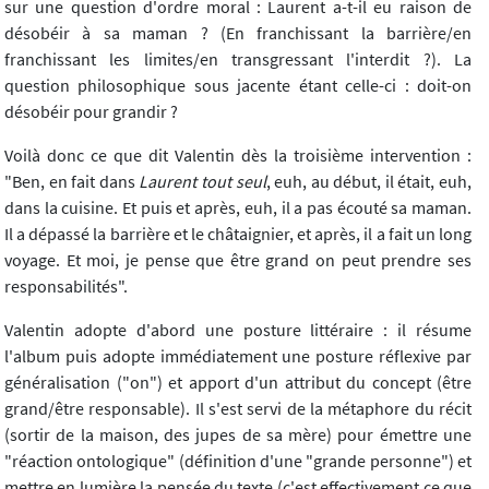
sur une question d'ordre moral : Laurent a-t-il eu raison de
désobéir à sa maman ? (En franchissant la barrière/en
franchissant les limites/en transgressant l'interdit ?). La
question philosophique sous jacente étant celle-ci : doit-on
désobéir pour grandir ?
Voilà donc ce que dit Valentin dès la troisième intervention :
"Ben, en fait dans
Laurent tout seul
, euh, au début, il était, euh,
dans la cuisine. Et puis et après, euh, il a pas écouté sa maman.
Il a dépassé la barrière et le châtaignier, et après, il a fait un long
voyage. Et moi, je pense que être grand on peut prendre ses
responsabilités".
Valentin adopte d'abord une posture littéraire : il résume
l'album puis adopte immédiatement une posture réflexive par
généralisation ("on") et apport d'un attribut du concept (être
grand/être responsable). Il s'est servi de la métaphore du récit
(sortir de la maison, des jupes de sa mère) pour émettre une
"réaction ontologique" (définition d'une "grande personne") et
mettre en lumière la pensée du texte (c'est effectivement ce que