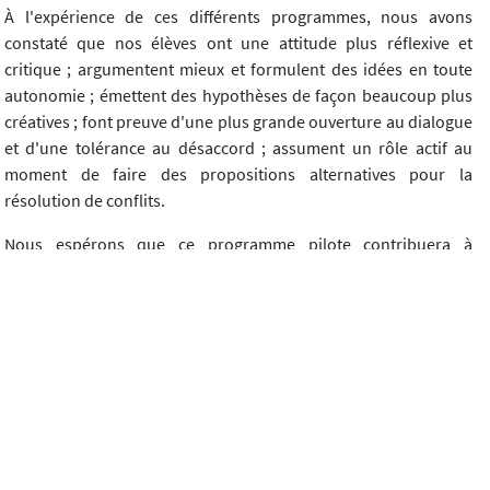
À l'expérience de ces différents programmes, nous avons
constaté que nos élèves ont une attitude plus réflexive et
critique ; argumentent mieux et formulent des idées en toute
autonomie ; émettent des hypothèses de façon beaucoup plus
créatives ; font preuve d'une plus grande ouverture au dialogue
et d'une tolérance au désaccord ; assument un rôle actif au
moment de faire des propositions alternatives pour la
résolution de conflits.
Nous espérons que ce programme pilote contribuera à
renforcer et à relancer l'enseignement philosophique dans
notre école, et plus largement dans notre système éducatif,
comme une contribution à l'éducation en République
Dominicaine.
(
1
) En 2005, l'UNESCO a insisté sur l'impérieux besoin du retour
de la philosophie à l'école.
(
2
) Établissement scolaire comprenant les sections primaire et