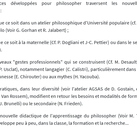
es développées pour philosopher traversent les nouvell
:
Que ce soit dans un atelier philosophique d'Université populaire (cf. 
lo (Voir G. Gorhan et R. Jalabert) ;
ue ce soit à la maternelle (Cf. P. Dogliani et J-C. Pettier) ou dans le 
.
eaux "gestes professionnels" qui se construisent (Cf. M. Desault)
P. Usclat), notamment langagier (C. Calistri), particulièrement dans 
eunesse (E. Chirouter) ou aux mythes (H. Yacouba).
ratiques, dans leur diversité (voir l'atelier AGSAS de D. Gostain,
. Van Rossem), modifient en retour les besoins et modalités de for
 J. Brunelli) ou le secondaire (N. Frieden).
 nouvelle didactique de l'apprentissage du philosopher (Voir M. 
veloppe peu à peu, dans la classe, la formation et la recherche...