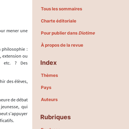
Tous les sommaires
Charte éditoriale
pour mener une
Pour publier dans
Diotime
À propos de la revue
a philosophie :
, extension ou
Index
l etc. ? Des
Thèmes
hir des élèves,
Pays
heure de débat
Auteurs
 jeunesse, qui
 peut s'appuyer
Rubriques
icatifs.