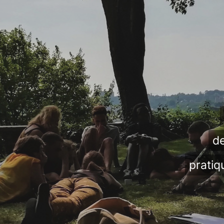
de
pratiq