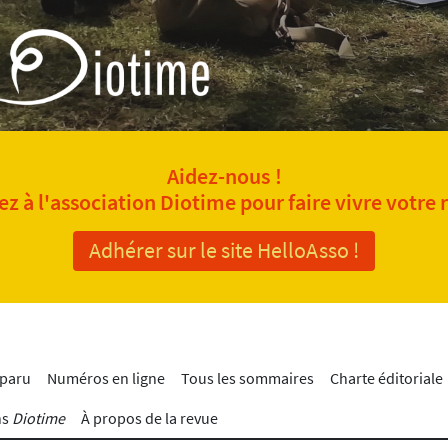
Aidez-nous !
z à l'association Diotime pour faire vivre votre 
Adhérer sur le site HelloAsso !
 paru
Numéros en ligne
Tous les sommaires
Charte éditoriale
ns
Diotime
À propos de la revue