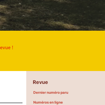
revue !
Revue
Dernier numéro paru
Numéros en ligne