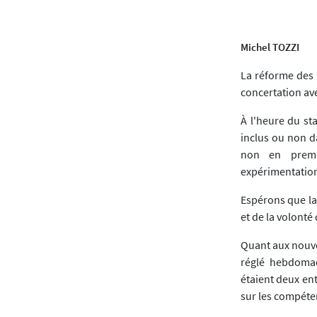
Michel TOZZI
La réforme des 
concertation av
À l'heure du st
inclus ou non d
non en premi
expérimentation
Espérons que la
et de la volonté
Quant aux nouve
réglé hebdomad
étaient deux ent
sur les compéte