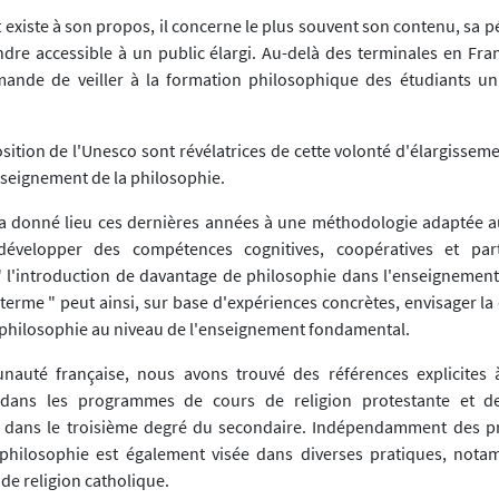
existe à son propos, il concerne le plus souvent son contenu, sa p
ndre accessible à un public élargi. Au-delà des terminales en Fran
ande de veiller à la formation philosophique des étudiants uni
sition de l'Unesco sont révélatrices de cette volonté d'élargissem
nseignement de la philosophie.
a donné lieu ces dernières années à une méthodologie adaptée a
évelopper des compétences cognitives, coopératives et parti
" l'introduction de davantage de philosophie dans l'enseignement,
terme " peut ainsi, sur base d'expériences concrètes, envisager la
 philosophie au niveau de l'enseignement fondamental.
auté française, nous avons trouvé des références explicites à
 dans les programmes de cours de religion protestante et 
e dans le troisième degré du secondaire. Indépendamment des p
 philosophie est également visée dans diverses pratiques, not
de religion catholique.