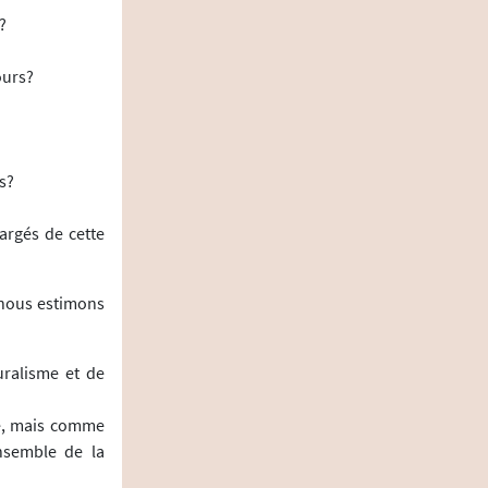
?
ours?
s?
argés de cette
 nous estimons
uralisme et de
me, mais comme
nsemble de la