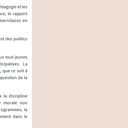
édagogie et les
ce, le rapport
versitaires en
ent des publics
ux tout jeunes
cipatives. La
 que ce soit à
 question de la
 la discipline
de morale non
rogrammes, la
amment dans le