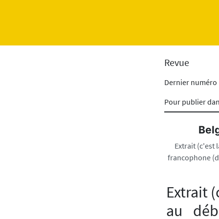
Revue
Dernier numéro
Pour publier da
Belg
Extrait (c'es
francophone (dé
Extrait 
au déb