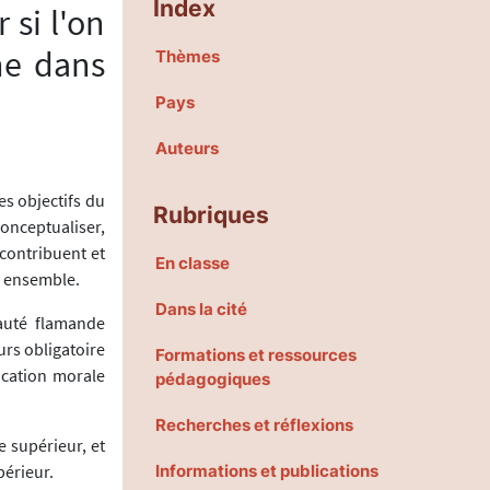
Index
si l'on
ne dans
Thèmes
Pays
Auteurs
s objectifs du
Rubriques
nceptualiser,
 contribuent et
En classe
s ensemble.
Dans la cité
auté flamande
rs obligatoire
Formations et ressources
ucation morale
pédagogiques
Recherches et réflexions
e supérieur, et
périeur.
Informations et publications