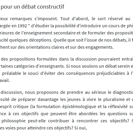
 pour un débat constructif
deux remarques s'imposent. Tout d'abord, le sort réservé au 
rgée en 1992 " d'étudier la possibilité d'introduire un cours de p
érieures de l'enseignement secondaire et de formuler des proposit
uscité quelques déceptions. Quelle que soit l'issue de nos débats, il 
hent sur des orientations claires et sur des engagements.
 des propositions formulées dans la discussion pourraient entra
taines catégories d'enseignants. Si nous voulons un débat serein et 
n préalable le souci d'éviter des conséquences préjudiciables à l
avail.
 discussion, nous proposons de prendre au sérieux le diagnosti
ssité de préparer davantage les jeunes à vivre le pluralisme et
sprit critique (la formulation épistémologique et la réflexivité su
ence à ces objectifs que peuvent être abordées les questions s
 philosophie peut-elle contribuer à rencontrer ces objectifs? 
es voies pour atteindre ces objectifs? Si oui,