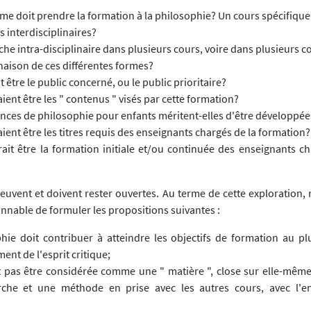
rme doit prendre la formation à la philosophie? Un cours spécifique
s interdisciplinaires?
e intra-disciplinaire dans plusieurs cours, voire dans plusieurs c
aison de ces différentes formes?
t être le public concerné, ou le public prioritaire?
ient être les " contenus " visés par cette formation?
nces de philosophie pour enfants méritent-elles d'être développée
ient être les titres requis des enseignants chargés de la formation?
ait être la formation initiale et/ou continuée des enseignants ch
euvent et doivent rester ouvertes. Au terme de cette exploration,
nnable de formuler les propositions suivantes :
phie doit contribuer à atteindre les objectifs de formation au pl
nt de l'esprit critique;
it pas être considérée comme une " matière ", close sur elle-mê
che et une méthode en prise avec les autres cours, avec l'e