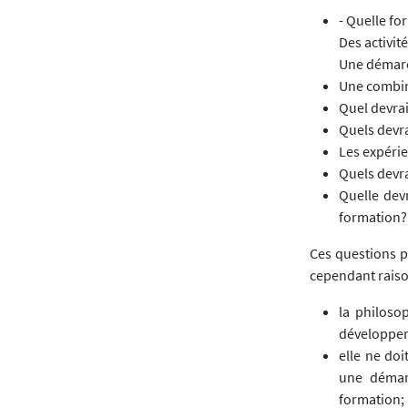
- Quelle fo
Des activité
Une démarch
Une combin
Quel devrai
Quels devra
Les expérie
Quels devra
Quelle devr
formation?
Ces questions p
cependant raiso
la philoso
développeme
elle ne do
une démar
formation;