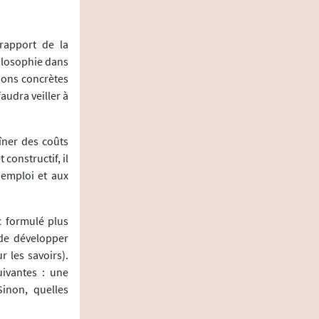
rapport de la
hilosophie dans
ions concrètes
faudra veiller à
îner des coûts
constructif, il
'emploi et aux
c formulé plus
 de développer
r les savoirs).
uivantes : une
Sinon, quelles