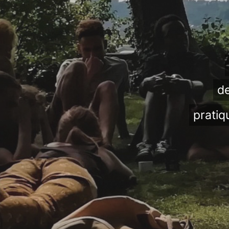
de
pratiq