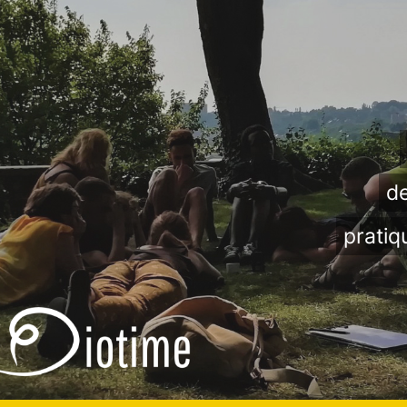
de
pratiq