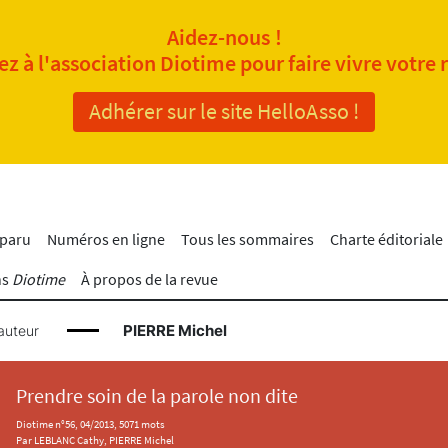
Aidez-nous !
z à l'association Diotime pour faire vivre votre 
Adhérer sur le site HelloAsso !
 paru
Numéros en ligne
Tous les sommaires
Charte éditoriale
ns
Diotime
À propos de la revue
PIERRE Michel
auteur
Prendre soin de la parole non dite
Diotime n°56, 04/2013, 5071 mots
Par LEBLANC Cathy, PIERRE Michel