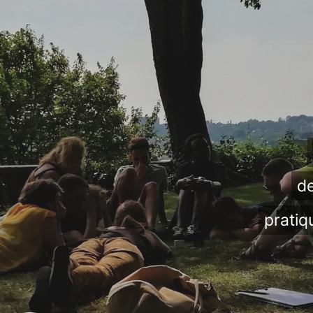
de
pratiq