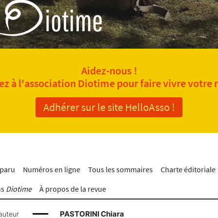
Aidez-nous !
z à l'association Diotime pour faire vivre votre 
Adhérer sur le site HelloAsso !
 paru
Numéros en ligne
Tous les sommaires
Charte éditoriale
ns
Diotime
À propos de la revue
PASTORINI Chiara
auteur