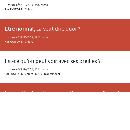
Diotime n°82, 10/2019, 3452 mots
Par PASTORINI Chiara
Etre normal, ça veut dire quoi ?
Diotime n°80, 04/2019, 1276 mots
Par PASTORINI Chiara
Est-ce qu'on peut voir avec ses oreilles ?
Diotime n°73, 07/2017, 1978 mots
Par PASTORINI Chiara, MIGNEROT Vincent
Les petites Lumières, une découverte ludique du 
idées
Diotime n°72, 04/2017, 5058 mots
Par PASTORINI Chiara