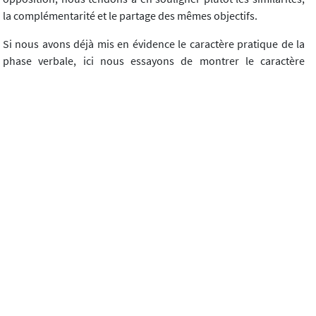
la complémentarité et le partage des mêmes objectifs.
Si nous avons déjà mis en évidence le caractère pratique de la
phase verbale, ici nous essayons de montrer le caractère
philosophique de l'expérience artistique, déclinée dans les
formes du dessin et de la peinture, ou bien de la sculpture, du
théâtre, de la danse, de la musique, du cinéma, de l'écriture,
selon les compétences de l'intervenant. Dans Les Petites
Lumières, en fait, tous les animateurs ont un parcours en
philosophie plus une autre compétence artistique, ce qui nous
permet de mélanger art et philosophie de façon cohérente,
ludique et professionnelle, ensemble.
Le caractère philosophique résulte, indépendamment de la
discipline artistique considérée, du fait que celle-ci nous
permet selon sa spécificité propre l'exploration conceptuelle
d'un sujet. En d'autres termes, il n'y a pas de vraie création
artistique s'il n'y a pas de pensée créatrice derrière, et nous
croyons qu'il n'y a pas de pensée créatrice s'il n'y a pas de