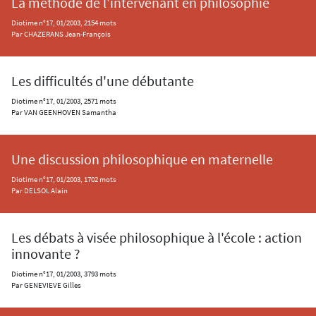
La méthode de l'intervenant en philosophie
Diotime n°17, 01/2003, 2154 mots
Par CHAZERANS Jean-François
Les difficultés d'une débutante
Diotime n°17, 01/2003, 2571 mots
Par VAN GEENHOVEN Samantha
Une discussion philosophique en maternelle
Diotime n°17, 01/2003, 1702 mots
Par DELSOL Alain
Les débats à visée philosophique à l'école : action
innovante ?
Diotime n°17, 01/2003, 3793 mots
Par GENEVIEVE Gilles