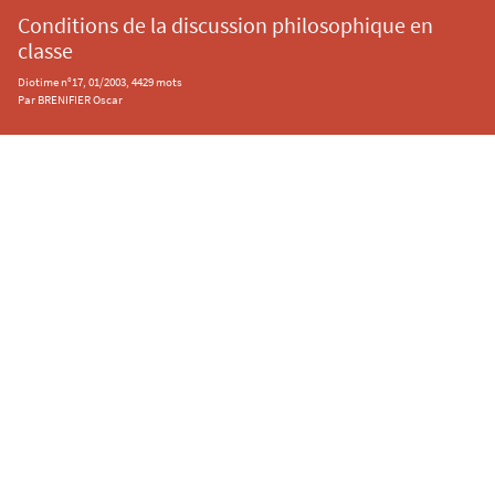
Conditions de la discussion philosophique en
classe
Diotime n°17, 01/2003, 4429 mots
Par BRENIFIER Oscar
Contacts
Mentions légales