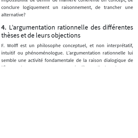
conclure logiquement un raisonnement, de trancher une
alternative?
L’argumentation rationnelle des différentes
thèses et de leurs objections
F. Wolff est un philosophe conceptuel, et non interprétatif,
intuitif ou phénoménologue. L’argumentation rationnelle lui
semble une activité fondamentale de la raison dialogique de
l’être parlant que nous sommes (qu’il appelle le « langage-
monde »), et la base de l’activité philosophique.
Ses façons d’argumenter sont diverses.
Il dénonce par exemple la
circularité d’un raisonnement
, qui
l’invalide Ex. : « On peut définir le temps par la succession… à
condition qu’elle soit temporelle », car il y a aussi de la
succession dans l’espace (une ligne de poteaux).
Une thèse est la réponse à une question