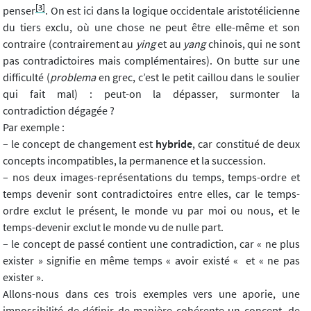
[3]
penser
. On est ici dans la logique occidentale aristotélicienne
du tiers exclu, où une chose ne peut être elle-même et son
contraire (contrairement au
ying
et au
yang
chinois, qui ne sont
pas contradictoires mais complémentaires). On butte sur une
difficulté (
problema
en grec, c’est le petit caillou dans le soulier
qui fait mal) : peut-on la dépasser, surmonter la
contradiction dégagée ?
Par exemple :
– le concept de changement est
hybride
, car constitué de deux
concepts incompatibles, la permanence et la succession.
– nos deux images-représentations du temps, temps-ordre et
temps devenir sont contradictoires entre elles, car le temps-
ordre exclut le présent, le monde vu par moi ou nous, et le
temps-devenir exclut le monde vu de nulle part.
– le concept de passé contient une contradiction, car « ne plus
exister » signifie en même temps « avoir existé « et « ne pas
exister ».
Allons-nous dans ces trois exemples vers une aporie, une
impossibilité de définir de manière cohérente un concept, de