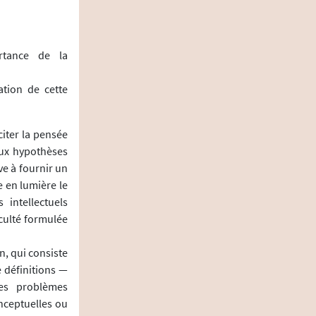
rtance de la
ation de cette
citer la pensée
eux hypothèses
ve à fournir un
re en lumière le
intellectuels
culté formulée
n, qui consiste
e définitions —
Les problèmes
nceptuelles ou