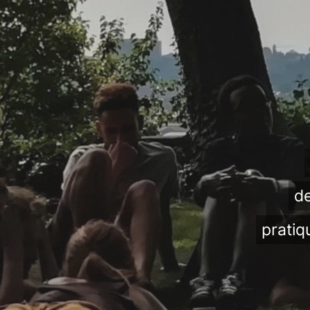
de
pratiq