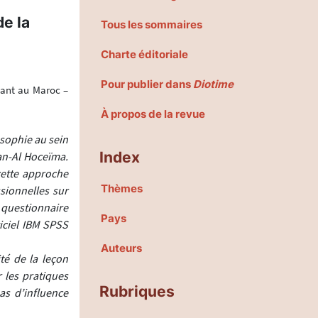
e la
Tous les sommaires
Charte éditoriale
Pour publier dans
Diotime
iant au Maroc –
À propos de la revue
osophie au sein
Index
an-Al Hoceïma.
cette approche
Thèmes
sionnelles sur
 questionnaire
Pays
giciel IBM SPSS
Auteurs
ité de la leçon
r les pratiques
Rubriques
as d’influence