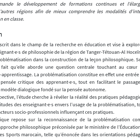
mande le développement de formations continues et l’élar
’autres régions afin de mieux comprendre les modalités d’inté
n en classe.
n
nscrit dans le champ de la recherche en éducation et vise à explor
ignant·e·s de philosophie de la région de Tanger-Tétouan-Al Hoceïm
blématisation dans la construction de la leçon philosophique. 
 fait qu’elle aborde une question centrale touchant au cœur
apprentissage. La problématisation constitue en effet une entré
 pensée critique des apprenant·e·s, tout en facilitant le passa
n modèle dialogique fondé sur la pensée autonome.
ective, l’étude cherche à révéler la réalité des pratiques pédagog
titudes des enseignant·e·s envers l’usage de la problématisation, 
acteurs socio-professionnels influençant ces pratiques.
ique repose sur la reconnaissance de la problématisation co
’approche philosophique préconisée par le ministère de l’Éducation
des Sports marocain, telle qu’énoncée dans les orientations pédag