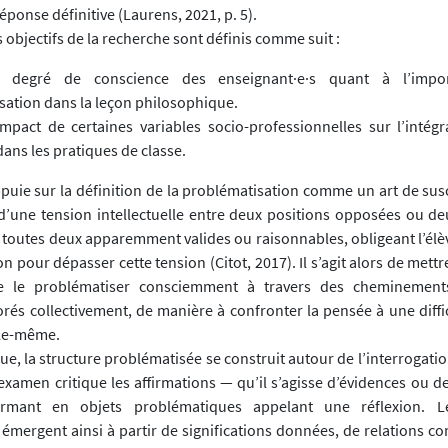
réponse définitive (Laurens, 2021, p. 5).
es objectifs de la recherche sont définis comme suit :
e degré de conscience des enseignant·e·s quant à l’impo
sation dans la leçon philosophique.
impact de certaines variables socio-professionnelles sur l’intégr
ns les pratiques de classe.
ppuie sur la définition de la problématisation comme un art de sus
 d’une tension intellectuelle entre deux positions opposées ou d
, toutes deux apparemment valides ou raisonnables, obligeant l’élè
ion pour dépasser cette tension (Citot, 2017). Il s’agit alors de mett
 le problématiser consciemment à travers des cheminements 
orés collectivement, de manière à confronter la pensée à une diffi
lle-même.
ue, la structure problématisée se construit autour de l’interrogatio
examen critique les affirmations — qu’il s’agisse d’évidences ou d
ormant en objets problématiques appelant une réflexion. 
émergent ainsi à partir de significations données, de relations co