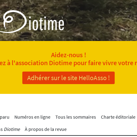
Aidez-nous !
z à l'association Diotime pour faire vivre votre 
Adhérer sur le site HelloAsso !
 paru
Numéros en ligne
Tous les sommaires
Charte éditoriale
ns
Diotime
À propos de la revue