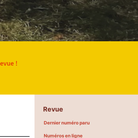
revue !
Revue
Dernier numéro paru
Numéros en ligne