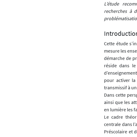
L’étude recom
recherches à d
problématisatio
Introductio
Cette étude s’i
mesure les ense
démarche de pro
réside dans le
d’enseignement-
pour activer la
transmissif à u
Dans cette persp
ainsi que les at
en lumière les f
Le cadre théor
centrale dans l
Préscolaire et 