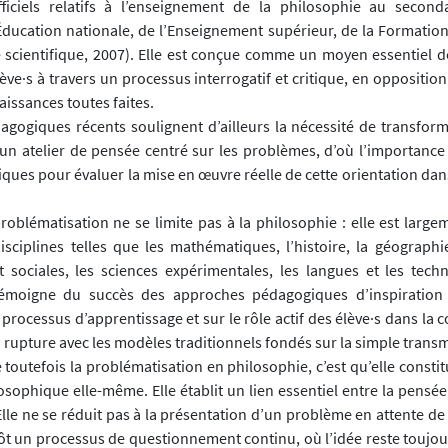
iciels relatifs à l’enseignement de la philosophie au seconda
’Éducation nationale, de l’Enseignement supérieur, de la Formation
 scientifique, 2007). Elle est conçue comme un moyen essentiel d
ève·s à travers un processus interrogatif et critique, en opposition
issances toutes faites.
agogiques récents soulignent d’ailleurs la nécessité de transform
un atelier de pensée centré sur les problèmes, d’où l’importanc
ques pour évaluer la mise en œuvre réelle de cette orientation dan
roblématisation ne se limite pas à la philosophie : elle est large
isciplines telles que les mathématiques, l’histoire, la géographie
sociales, les sciences expérimentales, les langues et les techn
 témoigne du succès des approches pédagogiques d’inspiration s
 processus d’apprentissage et sur le rôle actif des élève·s dans la 
n rupture avec les modèles traditionnels fondés sur la simple trans
 toutefois la problématisation en philosophie, c’est qu’elle consti
osophique elle-même. Elle établit un lien essentiel entre la pensée,
lle ne se réduit pas à la présentation d’un problème en attente de
ôt un processus de questionnement continu, où l’idée reste toujour