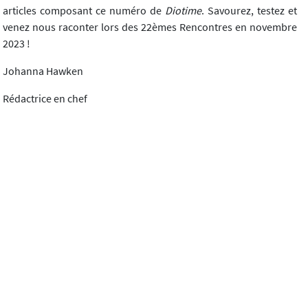
articles composant ce numéro de
Diotime
. Savourez, testez et
venez nous raconter lors des 22èmes Rencontres en novembre
2023 !
Johanna Hawken
Rédactrice en chef
Télécharger l'article
Diotime, n°93 (04/2023)
Article suivant
Contacts