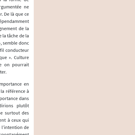
argumentée ne
r. De là que ce
indépendamment
ignement de la
 la tâche de la
 », semble donc
fil conducteur
que ». Culture
e on pourrait
ter.
’importance en
 la référence à
importance dans
irions plutôt
se surtout des
ent à ceux qui
l’intention de
t spontanément