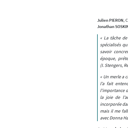
Julien PIERON
, 
Jonathan SOSKI
« La tâche de
spécialisés qu
savoir concret
époque, préte
(I. Stengers,
Ré
« Un merle a c
l’a fait ent
l’importance d
la joie de l’a
incorporée dan
mais il me fal
avec Donna Har