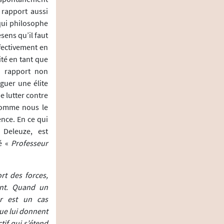
 rapport aussi
 qui philosophe
sens qu’il faut
fectivement en
ité en tant que
en rapport non
nguer une élite
e lutter contre
Comme nous le
ence. En ce qui
 Deleuze, est
lé «
Professeur
rt des forces,
ent. Quand un
er est un cas
que lui donnent
tif qui s’étend