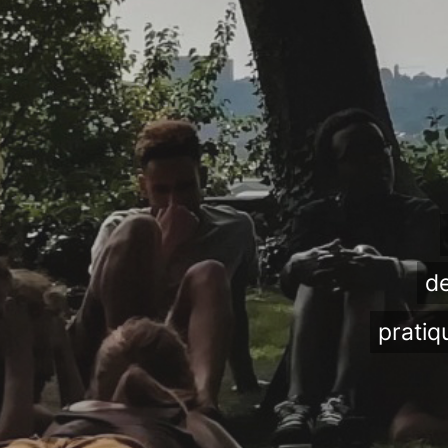
de
pratiq