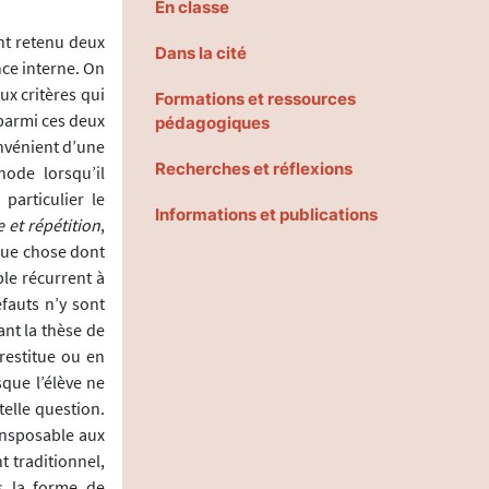
En classe
ent retenu deux
Dans la cité
nce interne. On
x critères qui
Formations et ressources
 parmi ces deux
pédagogiques
onvénient d’une
Recherches et réflexions
hode lorsqu’il
particulier le
Informations et publications
e et répétition
,
lque chose dont
ple récurrent à
fauts n’y sont
ant la thèse de
restitue ou en
que l’élève ne
telle question.
ansposable aux
t traditionnel,
s la forme de