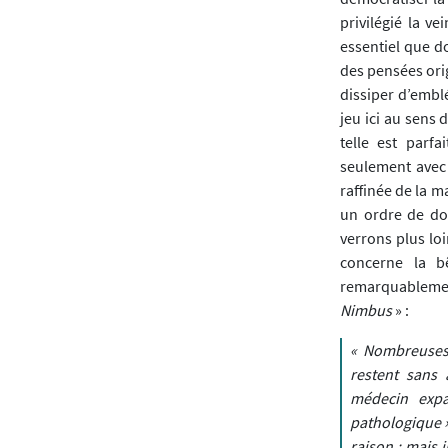
privilégié la v
essentiel que do
des pensées orig
dissiper d’embl
jeu ici au sens 
telle est parf
seulement avec l
raffinée de la m
un ordre de do
verrons plus loi
concerne la b
remarquablemen
Nimbus
» :
« Nombreuses 
restent sans 
médecin expa
pathologique »
raison ; mais i