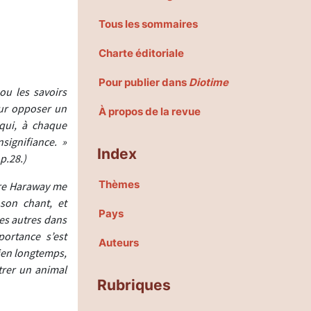
Tous les sommaires
Charte éditoriale
Pour publier dans
Diotime
ou les savoirs
leur opposer un
À propos de la revue
 qui, à chaque
signifiance. »
Index
p.28.)
Thèmes
ire Haraway me
son chant, et
Pays
les autres dans
ortance s’est
Auteurs
bien longtemps,
ntrer un animal
Rubriques