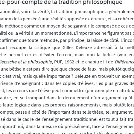
ée-pour-compte de la tradition philosophique
rationalité, voire la vérité, la tradition philosophique a généralem
quation de la pensée à une réalité supposée extérieure, et sa cohére
r la méthode comme un moyen de se garantir le composé de ces deu
nalité ou la vérité à un moment donné. L’importance ne figurant pas
t affirmer que toute méthode, par principe, la laisse de côté. L’inc
écart recoupe la critique que Gilles Deleuze adressait à la mét
lle permet certes d’éviter l’erreur, mais non la bêtise (voir en 
ietzsche et la philosophie
, PUF, 1962 et le chapitre III de
Différenc
e une bêtise n’est pas dire quelque chose de faux, mais plutôt que
: c’est vrai, mais quelle importance ? Deleuze en trouvait un exem
ence d’enseignant : dans les copies d’élèves. Les plus graves dé
il, les erreurs que l’élève peut commettre (par exemple en attribu
l autre, en se trompant dans le déroulement d’un argument qu’il 
faute logique dans ses propres raisonnements), mais plutôt lors
compte, passe à côté de l’important dans telle thèse, tel argument, 
sé dans le cadre de l’enseignement traditionnel est tout à fait tr
d’aujourd’hui, dans la mesure où précisément, face à l’enseignemen
s pratiques philosophiques » se sont surtout développées sou