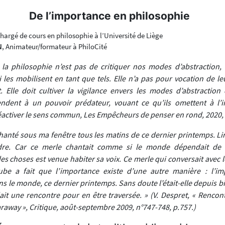
De l’importance en philosophie
Chargé de cours en philosophie à l’Université de Liège
N
, Animateur/formateur à PhiloCité
 la philosophie n’est pas de critiquer nos modes d’abstraction, 
i les mobilisent en tant que tels. Elle n’a pas pour vocation de 
. Elle doit cultiver la vigilance envers les modes d’abstraction
ndent à un pouvoir prédateur, vouant ce qu’ils omettent à l’in
activer le sens commun
, Les Empêcheurs de penser en rond, 2020, 
hanté sous ma fenêtre tous les matins de ce dernier printemps. L
endre. Car ce merle chantait comme si le monde dépendait de 
es choses est venue habiter sa voix. Ce merle qui conversait avec 
ube a fait que l’
importance
existe d’une autre manière : l’imp
s le monde, ce dernier printemps. Sans doute l’était-elle depuis 
lait une rencontre pour en être traversée. » (V. Despret, « Renco
away », Critique, août-septembre 2009, n°747-748, p.757.)