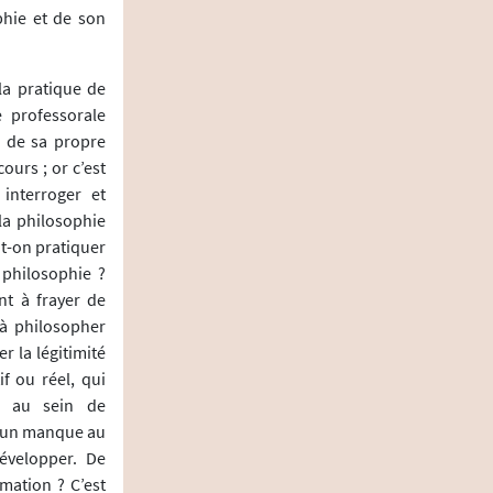
phie et de son
la pratique de
e professorale
eu de sa propre
ours ; or c’est
interroger et
 la philosophie
ut-on pratiquer
 philosophie ?
nt à frayer de
 à philosopher
r la légitimité
if ou réel, qui
, au sein de
d’un manque au
évelopper. De
mation ? C’est