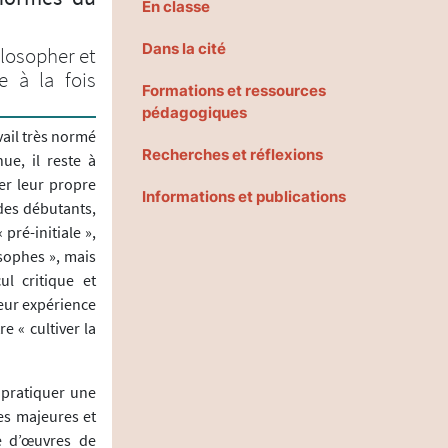
En classe
Dans la cité
losopher et
e à la fois
Formations et ressources
pédagogiques
vail très normé
Recherches et réflexions
ue, il reste à
er leur propre
Informations et publications
t des débutants,
pré-initiale »,
osophes », mais
l critique et
leur expérience
e « cultiver la
 pratiquer une
es majeures et
e d’œuvres de