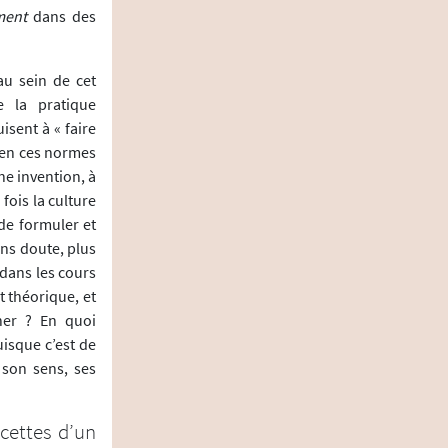
ment
dans des
au sein de cet
e la pratique
sent à « faire
ien ces normes
ne invention, à
 fois la culture
 de formuler et
ans doute, plus
 dans les cours
t théorique, et
her ? En quoi
uisque c’est de
 son sens, ses
acettes d’un