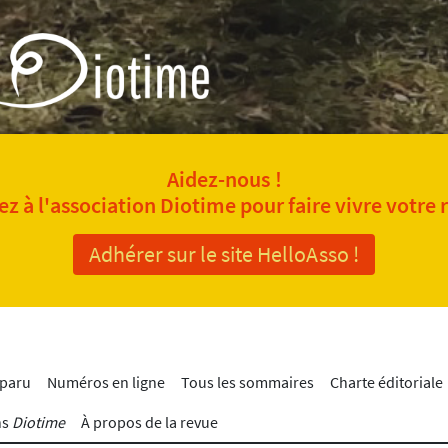
Aidez-nous !
z à l'association Diotime pour faire vivre votre 
Adhérer sur le site HelloAsso !
 paru
Numéros en ligne
Tous les sommaires
Charte éditoriale
ns
Diotime
À propos de la revue