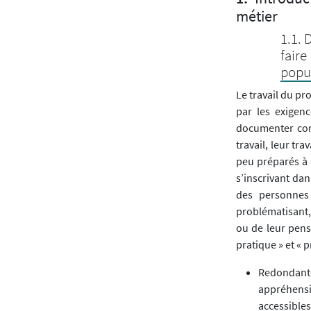
métier
D
fair
popul
Le travail du pr
par les exigenc
documenter com
travail, leur tra
peu préparés à d
s’inscrivant dan
des personnes 
problématisant, 
ou de leur pensé
pratique » et « 
Redondante
appréhensi
accessible