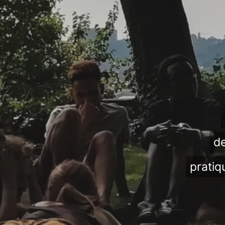
de
pratiq