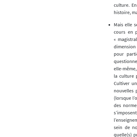
culture. E
histoire, 
Mais elle 
cours en p
« magistral
dimension p
pour part
questionner
elle-même, 
la culture
Cultiver u
nouvelles 
(lorsque l’
des normes,
s’imposen
l’enseigne
sein de no
quelle(s) 