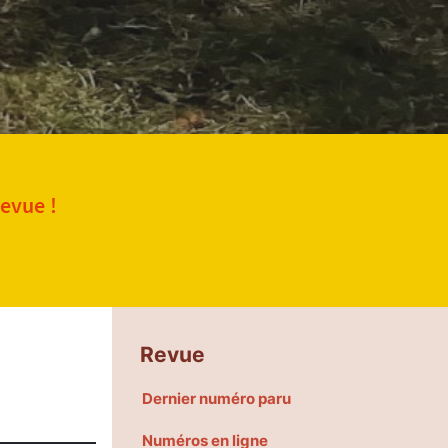
revue !
Revue
Dernier numéro paru
Numéros en ligne