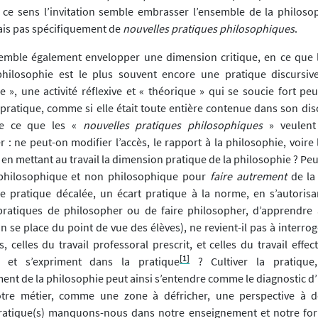
n ce sens l’invitation semble embrasser l’ensemble de la philoso
mais pas spécifiquement de
nouvelles pratiques philosophiques
.
semble également envelopper une dimension critique, en ce que 
hilosophie est le plus souvent encore une pratique discursiv
e », une activité réflexive et « théorique » qui se soucie fort p
ratique, comme si elle était toute entière contenue dans son disc
ie ce que les «
nouvelles pratiques philosophiques
» veulent 
 : ne peut-on modifier l’accès, le rapport à la philosophie, voire
en mettant au travail la dimension pratique de la philosophie ? Pe
 philosophique et non philosophique pour
faire autrement
de la
ne pratique décalée, un écart pratique à la norme, en s’autorisa
pratiques de philosopher ou de faire philosopher, d’apprendre
on se place du point de vue des élèves), ne revient-il pas à interroge
 celles du travail professoral prescrit, et celles du travail effect
[1]
t et s’expriment dans la pratique
? Cultiver la pratique
ment de la philosophie peut ainsi s’entendre comme le diagnostic 
tre métier, comme une zone à défricher, une perspective à d
pratique(s) manquons-nous dans notre enseignement et notre for