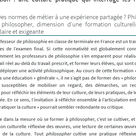
es normes de métier à une expérience partagée ? Phi
e philosopher, dimension d’une formation culturell
aire et exigeante
ofesseur de philosophie en classe de terminale en France est un tra
es de l’examen final. Si cette normativité est globalement conn
ment les professeurs de philosophie s’en emparent pour réalis
vail réel au-delà du travail prescrit, et former leurs élèves, qui son
éployer une activité philosophique. Au cours de cette formation « 
s une éducation « générale », il ne s’agit pas de former des « phil
susceptibles de mobiliser un regard, des démarches, un recu
pour réfléchir les éléments de leur culture, de leurs pratiques, de 
e. En ce sens, l’invitation à réfléchir ensemble à l’articulation entr
pratiquer la culture » pourrait sembler redondante ou critique.
 dans la mesure où se former à philosopher, c’est se cultiver, et
on culturelle réflexive des œuvres, une lecture de certaines œuvr
s de la culture. Tout
philosopher
cultive une pratique réflexiv