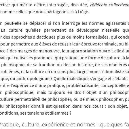
ctive qui mérite d’être interrogée, discutée,
réfléchie collective
comme celles que nous partageons ici à Liège.
on peut-elle se déplacer si l’on interroge les normes agissantes 
La culture qu’elles permettent de développer n’est-elle qu
r des approches didactiques plus ou moins formalisées, qui condui
pour permettre aux élèves de réussir leur épreuve terminale, ou b
lace à des marges de manœuvre, leur appropriation ouvre-t-elle à u
ail qui cultive les pratiques, qui pratique une forme de culture, à la
a philosophie, de sa tradition ou de son histoire, de ses manières
roblèmes, et la culture en un sens plus large, moins rationaliste s
ique, ou anthropologique ? Quelle dialectique s’engage et s’établit
entre l’expérience d’une pratique, problématisante, conceptuelle e
n philosophique, mais toujours en droit objet d’un philosop
 culture permettrait-il de philosopher, ou de mieux philosopher, p
du philosopher dont il est question dans nos cours : son objet,
onditions, ses tensions et dilemmes ?
Pratique, culture, expérience et normes : quelques f