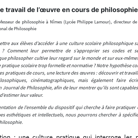
e travail de l’œuvre en cours de philosophie
ofesseur de philosophie à Nîmes (Lycée Philippe Lamour), directeur 
onal de Philosophie
re aux élèves d’accéder à une culture scolaire philosophique sa
e ? Comment leur permettre de s’approprier ses codes et 
ue philosopher cultive leur regard sur le monde et sur eux-mêmes,
 pratique scolaire trop formelle et normative ? Notre hypothèse co
les pratiques de cours, une lecture des œuvres : découvrir et travai
hilosophiques, cinématographiques, mais également faire écrir
n Journal de Philosophie, afin de leur montrer qu’ils sont capable
d’estimer leur valeur.
ntation de l’ensemble du dispositif qui cherche à faire pratiquer
mes esthétiques et intellectuels, nous pourrons chercher à spécifi
hilosophie.
tion : une culture pratique qui interroge les