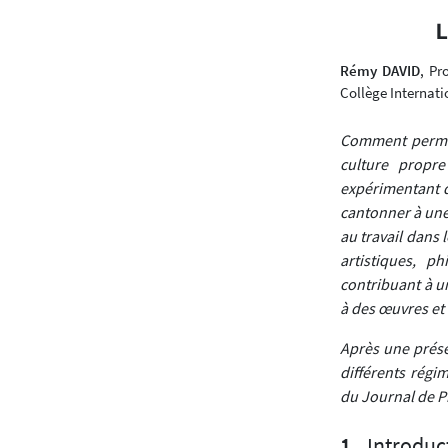
L
Rémy DAVID
, Pr
Collège Internati
Comment permett
culture propr
expérimentant q
cantonner à une
au travail dans 
artistiques, p
contribuant à u
à des œuvres et 
Après une prése
différents régi
du Journal de P
Introduc