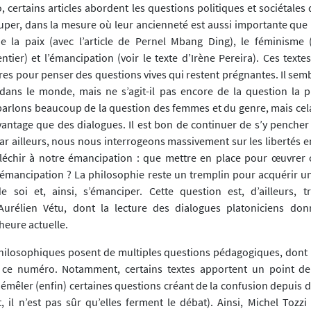
 certains articles abordent les questions politiques et sociétales
per, dans la mesure où leur ancienneté est aussi importante que le
e la paix (avec l’article de Pernel Mbang Ding), le féminisme 
tier) et l’émancipation (voir le texte d’Irène Pereira). Ces texte
res pour penser des questions vives qui restent prégnantes. Il se
 dans le monde, mais ne s’agit-il pas encore de la question la p
 parlons beaucoup de la question des femmes et du genre, mais cel
vantage que des dialogues. Il est bon de continuer de s’y pencher
Par ailleurs, nous nous interrogeons massivement sur les libertés 
fléchir à notre émancipation : que mettre en place pour œuvre
émancipation ? La philosophie reste un tremplin pour acquérir u
 soi et, ainsi, s’émanciper. Cette question est, d’ailleurs, t
’Aurélien Vétu, dont la lecture des dialogues platoniciens do
’heure actuelle.
hilosophiques posent de multiples questions pédagogiques, dont 
ce numéro. Notamment, certains textes apportent un point de 
émêler (enfin) certaines questions créant de la confusion depuis
t, il n’est pas sûr qu’elles ferment le débat). Ainsi, Michel Tozz