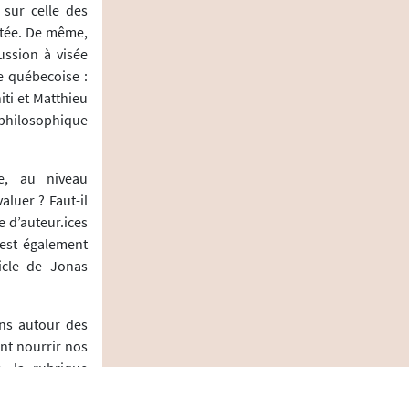
 sur celle des
rtée. De même,
ussion à visée
e québecoise :
ti et Matthieu
 philosophique
le, au niveau
aluer ? Faut-il
 d’auteur.ices
 est également
icle de Jonas
ons autour des
nt nourrir nos
e, la rubrique
œuvrer pour la