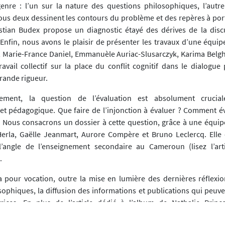
genre : l’un sur la nature des questions philosophiques, l’autre
us deux dessinent les contours du problème et des repères à po
ristian Budex propose un diagnostic étayé des dérives de la disc
Enfin, nous avons le plaisir de présenter les travaux d’une équip
 Marie-France Daniel, Emmanuèle Auriac-Slusarczyk, Karima Belghi
avail collectif sur la place du conflit cognitif dans le dialogue
rande rigueur.
nement, la question de l’évaluation est absolument crucia
e et pédagogique. Que faire de l’injonction à évaluer ? Comment év
Nous consacrons un dossier à cette question, grâce à une équipe
Herla, Gaëlle Jeanmart, Aurore Compère et Bruno Leclercq. Elle
’angle de l’enseignement secondaire au Cameroun (lisez l’art
.
a pour vocation, outre la mise en lumière des dernières réflexi
sophiques, la diffusion des informations et publications qui peuve
trices. En plus de l’article dédié à l’album de Nathalie Princ
t publication » vous donnera de multiples clés pour continuer d’