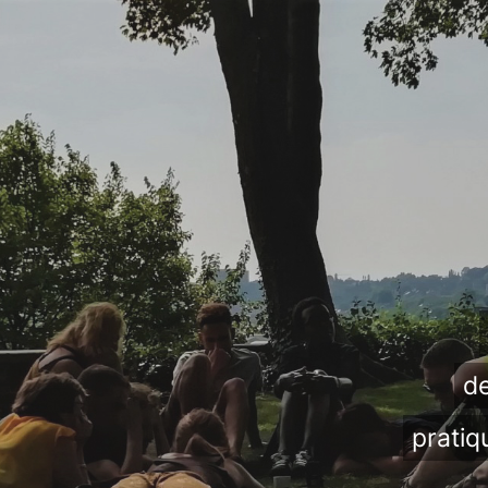
de
pratiq