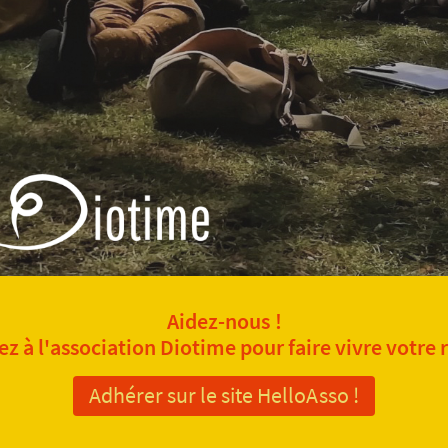
Aidez-nous !
z à l'association Diotime pour faire vivre votre 
Adhérer sur le site HelloAsso !