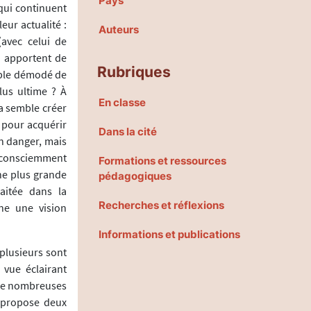
Pays
 qui continuent
ur actualité :
Auteurs
(avec celui de
s apportent de
Rubriques
mble démodé de
lus ultime ? À
En classe
a semble créer
 pour acquérir
Dans la cité
en danger, mais
r consciemment
Formations et ressources
ne plus grande
pédagogiques
raitée dans la
Recherches et réflexions
nne une vision
Informations et publications
plusieurs sont
vue éclairant
 de nombreuses
i propose deux