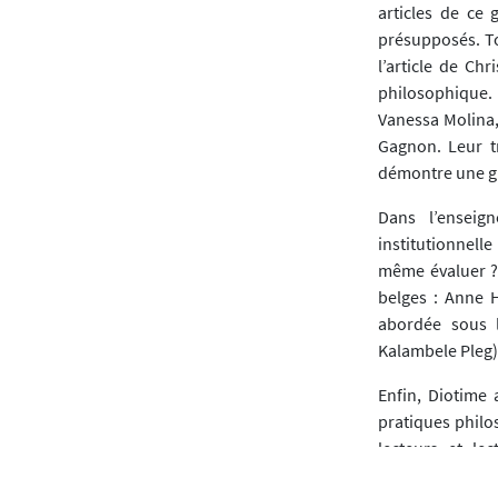
articles de ce 
présupposés. To
l’article de Ch
philosophique. 
Vanessa Molina,
Gagnon. Leur tr
démontre une g
Dans l’enseig
institutionnell
même évaluer ? 
belges : Anne 
abordée sous l
Kalambele Pleg)
Enfin, Diotime 
pratiques philo
lecteurs et lec
« Information e