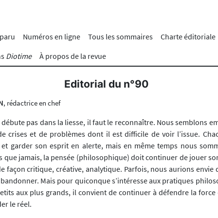
 paru
Numéros en ligne
Tous les sommaires
Charte éditoriale
ns
Diotime
À propos de la revue
Editorial du n°90
N
, rédactrice en chef
 débute pas dans la liesse, il faut le reconnaître. Nous semblons 
e crises et de problèmes dont il est difficile de voir l’issue. Ch
.e et garder son esprit en alerte, mais en même temps nous somm
que jamais, la pensée (philosophique) doit continuer de jouer son 
 de façon critique, créative, analytique. Parfois, nous aurions envie 
bandonner. Mais pour quiconque s’intéresse aux pratiques philo
etits aux plus grands, il convient de continuer à défendre la force 
r le réel.