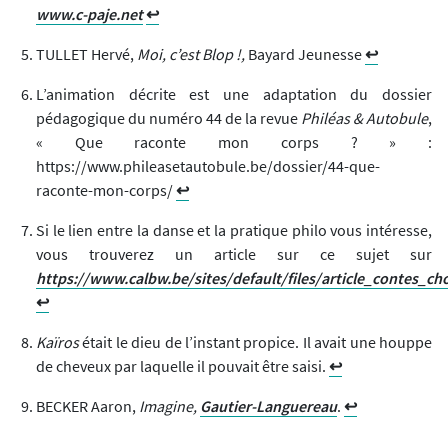
www.c-paje.net
↩︎
TULLET Hervé,
Moi, c’est Blop !,
Bayard Jeunesse
↩︎
L’animation décrite est une adaptation du dossier
pédagogique du numéro 44 de la revue
Philéas & Autobule
,
« Que raconte mon corps ? » :
https://www.phileasetautobule.be/dossier/44-que-
raconte-mon-corps/
↩︎
Si le lien entre la danse et la pratique philo vous intéresse,
vous trouverez un article sur ce sujet sur
https://www.calbw.be/sites/default/files/article_contes_ch
↩︎
Kaïros
était le dieu de l’instant propice. Il avait une houppe
de cheveux par laquelle il pouvait être saisi.
↩︎
BECKER Aaron,
Imagine,
Gautier-Languereau
.
↩︎