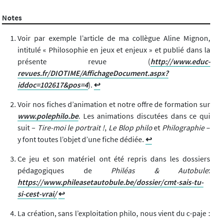
Notes
Voir par exemple l’article de ma collègue Aline Mignon,
intitulé « Philosophie en jeux et enjeux » et publié dans la
présente revue (
http://www.educ-
revues.fr/DIOTIME/AffichageDocument.aspx?
iddoc=102617&pos=4
).
↩︎
Voir nos fiches d’animation et notre offre de formation sur
www.polephilo.be
. Les animations discutées dans ce qui
suit –
Tire-moi le portrait !
,
Le Blop philo
et
Philographie
–
y font toutes l’objet d’une fiche dédiée.
↩︎
Ce jeu et son matériel ont été repris dans les dossiers
pédagogiques de
Philéas & Autobule
:
https://www.phileasetautobule.be/dossier/cmt-sais-tu-
si-cest-vrai/
↩︎
La création, sans l’exploitation philo, nous vient du c-paje :