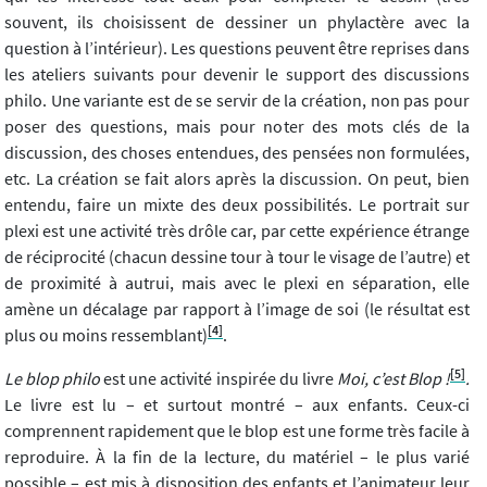
souvent, ils choisissent de dessiner un phylactère avec la
question à l’intérieur). Les questions peuvent être reprises dans
les ateliers suivants pour devenir le support des discussions
philo. Une variante est de se servir de la création, non pas pour
poser des questions, mais pour noter des mots clés de la
discussion, des choses entendues, des pensées non formulées,
etc. La création se fait alors après la discussion. On peut, bien
entendu, faire un mixte des deux possibilités. Le portrait sur
plexi est une activité très drôle car, par cette expérience étrange
de réciprocité (chacun dessine tour à tour le visage de l’autre) et
de proximité à autrui, mais avec le plexi en séparation, elle
amène un décalage par rapport à l’image de soi (le résultat est
[4]
plus ou moins ressemblant)
.
[5]
Le
blop philo
est une activité inspirée du livre
Moi, c’est Blop !
.
Le livre est lu – et surtout montré – aux enfants. Ceux-ci
comprennent rapidement que le blop est une forme très facile à
reproduire. À la fin de la lecture, du matériel – le plus varié
possible – est mis à disposition des enfants et l’animateur leur