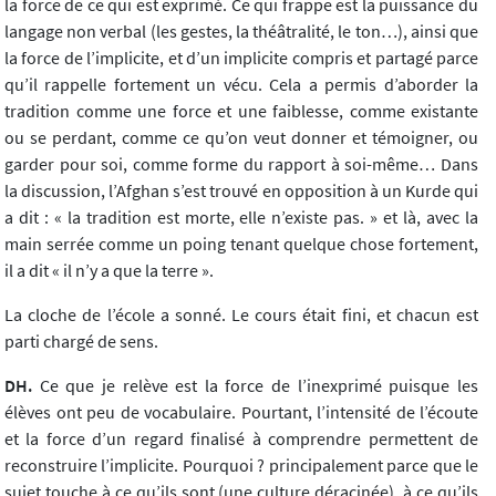
la force de ce qui est exprimé. Ce qui frappe est la puissance du
langage non verbal (les gestes, la théâtralité, le ton…), ainsi que
la force de l’implicite, et d’un implicite compris et partagé parce
qu’il rappelle fortement un vécu. Cela a permis d’aborder la
tradition comme une force et une faiblesse, comme existante
ou se perdant, comme ce qu’on veut donner et témoigner, ou
garder pour soi, comme forme du rapport à soi-même… Dans
la discussion, l’Afghan s’est trouvé en opposition à un Kurde qui
a dit : « la tradition est morte, elle n’existe pas. » et là, avec la
main serrée comme un poing tenant quelque chose fortement,
il a dit « il n’y a que la terre ».
La cloche de l’école a sonné. Le cours était fini, et chacun est
parti chargé de sens.
DH.
Ce que je relève est la force de l’inexprimé puisque les
élèves ont peu de vocabulaire. Pourtant, l’intensité de l’écoute
et la force d’un regard finalisé à comprendre permettent de
reconstruire l’implicite. Pourquoi ? principalement parce que le
sujet touche à ce qu’ils sont (une culture déracinée), à ce qu’ils