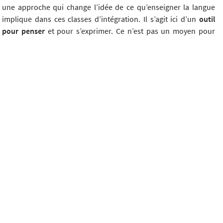
une approche qui change l’idée de ce qu’enseigner la langue
implique dans ces classes d’intégration. Il s’agit ici d’un
outil
pour penser
et pour s’exprimer. Ce n’est pas un moyen pour
changer les élèves comme lorsqu’on les soumet à des jeux de
rôles artificiels tels que téléphoner au médecin, aller à un
entretien d’embauche, etc. ces exercices dont les finalités ne
sont pas seulement langagières mais intégratives car elles
impliquent qu’ici, en Suisse, cela se passe
ains
i.
Ces jeux de rôles peuvent être utiles, et même parfois
nécessaires. Mais la discussion permet de sortir de la
dichotomie
habituelle de l’émigré qui parle en Français en
Suisse et pense dans sa langue, Souvent il est ici pour la vie
quotidienne qu’il doit assimiler et apprendre, et il est ailleurs
dans son monde, quand il pense.
Ainsi l’autre jour, les élèves avaient travaillé et écrit chacun un
conte tiré de leur tradition. Une fille éthiopienne a raconté son
conte. C’était difficile du point de vue langagier. Puis, les élèves