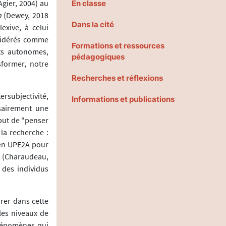
Agier, 2004) au
En classe
n
(Dewey, 2018
Dans la cité
exive, à celui
nsidérés comme
Formations et ressources
ts autonomes,
pédagogiques
sformer, notre
Recherches et réflexions
subjectivité,
Informations et publications
ssairement une
ut de "penser
la recherche :
 en UPE2A pour
" (Charaudeau,
 des individus
rer dans cette
les niveaux de
phénomènes qui