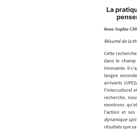
La pratiq
penser
Anne-Sophie CA
Résumé de la t
Cette recherche
dans le champ 
innovante. Il s'
langue seconde
arrivants (UPE2
l'interculturel
recherche, nous
montrons qu'ell
l'action et se
dynamique spir
résultats que sa