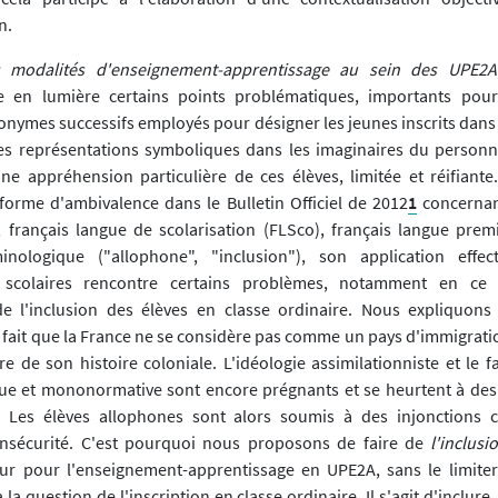
n.
 modalités d'enseignement-apprentissage au sein des UPE2A
e en lumière certains points problématiques, importants pour
onymes successifs employés pour désigner les jeunes inscrits dans 
es représentations symboliques dans les imaginaires du personne
e appréhension particulière de ces élèves, limitée et réifiant
orme d'ambivalence dans le Bulletin Officiel de 2012
1
concernant
 français langue de scolarisation (FLSco), français langue prem
rminologique ("allophone", "inclusion"), son application effe
s scolaires rencontre certains problèmes, notamment en ce
de l'inclusion des élèves en classe ordinaire. Nous expliquons
le fait que la France ne se considère pas comme un pays d'immigrati
re de son histoire coloniale. L'idéologie assimilationniste et le 
e et mononormative sont encore prégnants et se heurtent à des 
n. Les élèves allophones sont alors soumis à des injonctions c
'insécurité. C'est pourquoi nous proposons de faire de
l'inclusi
eur pour l'enseignement-apprentissage en UPE2A, sans le limite
 la question de l'inscription en classe ordinaire. Il s'agit d'inclure,