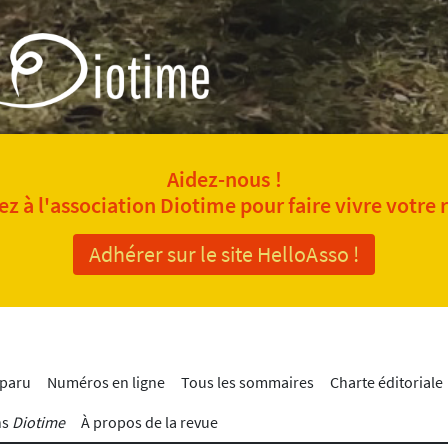
Aidez-nous !
z à l'association Diotime pour faire vivre votre 
Adhérer sur le site HelloAsso !
 paru
Numéros en ligne
Tous les sommaires
Charte éditoriale
ns
Diotime
À propos de la revue