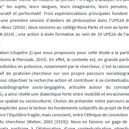
e" les sujets, leurs langues, leurs imaginaires, leurs pensées
boratif et performatif. Trois expérienciations principales fondent
 une première session d'ateliers de philosophie dans l'UPE2A d
e-Bouc (2016) ; deux sessions au collège Rosa Parks et une au lycé
18-2019) ; une action à visée formative au sein de 10 UPE2A de l'a
.
ation
(chapitre 2) que nous proposons pour cette étude a la partic
bono & Pierozak, 2015). En effet, le contexte est, en grande parti
 individus en présence, notamment par le chercheur. C'est la raiso
exif du praticien-chercheur sur son propre parcours sociobiogr
our objectiver la recherche-action et contribuer à sa contextualis
tobiographie socio-langagière
, articulée autour du concep
6), a ainsi révélé une dialectique forte entre mobilité et enracineme
ue spatial ou socioculturel. Choisir de présenter notre parcours a
xpliciter pour le lecteur les fondements subjectifs du projet de thès
ce l'équilibre fragile, mais conscient, entre l'éthique de conviction 
du chercheur (Weber, 2003 [1919]). Nous en faisons un gage de sc
ela participe à l'élaboration d'une contextualisation objecti