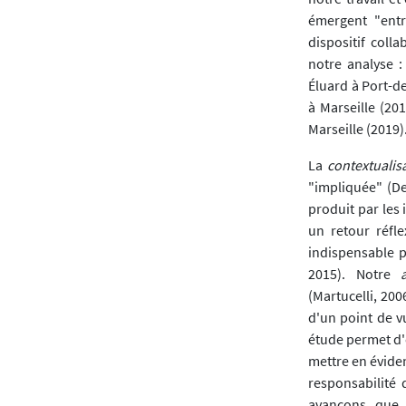
émergent "entr
dispositif colla
notre analyse :
Éluard à Port-d
à Marseille (20
Marseille (2019)
La
contextualis
"impliquée" (De
produit par les
un retour réfl
indispensable p
2015). Notre
au
(Martucelli, 200
d'un point de v
étude permet d'e
mettre en éviden
responsabilité 
avançons que c