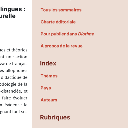
lingues :
Tous les sommaires
urelle
Charte éditoriale
Pour publier dans
Diotime
À propos de la revue
ues et théories
ant une action
Index
sse de français
es allophones
Thèmes
 didactique de
hodologie de la
Pays
distanciée, et
 faire évoluer
Auteurs
en évidence la
gnant tant ses
Rubriques