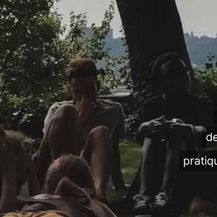
de
pratiq