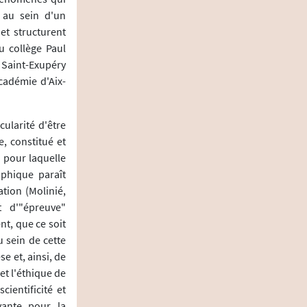
, au sein d'un
 et structurent
u collège Paul
e Saint-Exupéry
cadémie d'Aix-
ularité d'être
e, constitué et
n pour laquelle
aphique paraît
ation (Molinié,
t d'"épreuve"
nt, que ce soit
u sein de cette
e et, ainsi, de
et l'éthique de
ientificité et
vante pour la