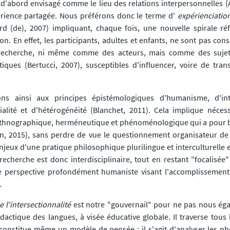
t d'abord envisagé comme le lieu des relations interpersonnelles (
rience partagée. Nous préférons donc le terme d'
expérienciatio
ard (de), 2007) impliquant, chaque fois, une nouvelle spirale réfl
on. En effet, les participants, adultes et enfants, ne sont pas co
 recherche, ni même comme des acteurs, mais comme des suje
itiques (Bertucci, 2007), susceptibles d'influencer, voire de tran
ns ainsi aux principes épistémologiques d'humanisme, d'inter
ialité et d'hétérogénéité (Blanchet, 2011). Cela implique néce
thnographique, herméneutique et phénoménologique qui a pour b
in, 2015), sans perdre de vue le questionnement organisateur de 
enjeux d'une pratique philosophique plurilingue et interculturelle
recherche est donc interdisciplinaire, tout en restant "focalisée
e perspective profondément humaniste visant l'accomplissement
.
 l'intersectionnalité
est notre "gouvernail" pour ne pas nous éga
dactique des langues, à visée éducative globale. Il traverse tous 
t constitue même un modèle de pensée : il s'agit d'analyser les 