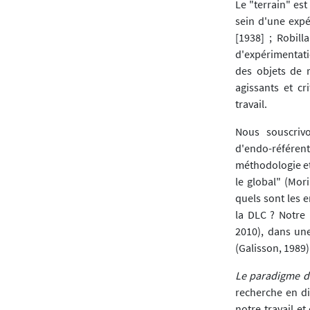
Le "terrain" es
sein d'une expé
[1938] ; Robill
d'expérimentati
des objets de
agissants et cr
travail.
Nous souscrivo
d'endo-référent
méthodologie e
le global" (Mor
quels sont les 
la DLC ? Notre 
2010), dans un
(Galisson, 1989)
Le paradigme de
recherche en di
notre travail e