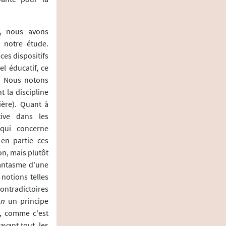
, nous avons
 notre étude.
ces dispositifs
l éducatif, ce
e. Nous notons
 la discipline
ière). Quant à
ctive dans les
 qui concerne
 en partie ces
on, mais plutôt
fantasme d'une
notions telles
ontradictoires
on
un principe
r, comme c'est
 avant tout, les