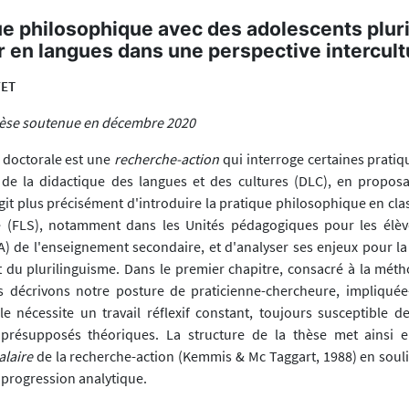
ue philosophique avec des adolescents pluri
 en langues dans une perspective intercult
YET
hèse soutenue en décembre 2020
 doctorale est une
recherche-action
qui interroge certaines pratiq
de la didactique des langues et des cultures (DLC), en propos
agit plus précisément d'introduire la pratique philosophique en cla
 (FLS), notamment dans les Unités pédagogiques pour les élèv
A) de l'enseignement secondaire, et d'analyser ses enjeux pour la
 et du plurilinguisme. Dans le premier chapitre, consacré à la mét
 décrivons notre posture de praticienne-chercheure, impliquée-
e nécessite un travail réflexif constant, toujours susceptible de
s présupposés théoriques. La structure de la thèse met ainsi 
alaire
de la recherche-action (Kemmis & Mc Taggart, 1988) en souli
 progression analytique.