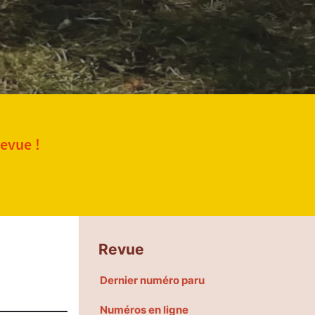
revue !
Revue
Dernier numéro paru
Numéros en ligne