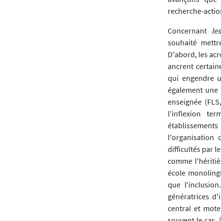
recherche-actio
Concernant
les
souhaité mettr
D'abord, les acr
ancrent certain
qui engendre un
également une f
enseignée (FLS,
l'inflexion te
établissement
l'organisation 
difficultés par 
comme l'héritiè
école monolingu
que l'inclusio
génératrices d
central et mot
souvent le cas, à