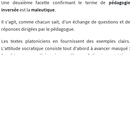
Une deuxième facette confirmant le terme de
pédagogie
inversée
est la
maïeutique
.
Il s'agit, comme chacun sait, d'un échange de questions et de
réponses dirigées par le pédagogue.
Les textes platoniciens en fournissent des exemples clairs.
L'attitude socratique consiste tout d'abord à avancer masqué :
"un éducateur ne dit jamais ce qu'il pense" directement. Mieux
vaut, dans un souci stratégique, paraître moins rusé qu'on ne
l'est. Au lieu de répondre aux questions (comme il est de
coutume), le pédagogue heuristique questionne donc ses
élèves. Dans ce paradigme, pour reprendre Xénophon,
"interroger c'est enseigner".
Cette technique est à la base de la
consultation philosophique
actuelle, dans laquelle le philosophe questionne sans relâche
son client, afin que celui-ci déploie, renforce et critique sa
propre pensée.