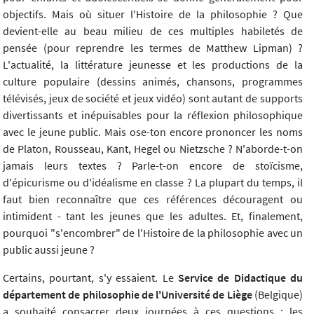
objectifs. Mais où situer l'Histoire de la philosophie ? Que
devient-elle au beau milieu de ces multiples habiletés de
pensée (pour reprendre les termes de Matthew Lipman) ?
L'actualité, la littérature jeunesse et les productions de la
culture populaire (dessins animés, chansons, programmes
télévisés, jeux de société et jeux vidéo) sont autant de supports
divertissants et inépuisables pour la réflexion philosophique
avec le jeune public. Mais ose-ton encore prononcer les noms
de Platon, Rousseau, Kant, Hegel ou Nietzsche ? N'aborde-t-on
jamais leurs textes ? Parle-t-on encore de stoïcisme,
d'épicurisme ou d'idéalisme en classe ? La plupart du temps, il
faut bien reconnaître que ces références découragent ou
intimident - tant les jeunes que les adultes. Et, finalement,
pourquoi "s'encombrer" de l'Histoire de la philosophie avec un
public aussi jeune ?
Certains, pourtant, s'y essaient. Le
Service de Didactique du
département de philosophie de l'Université de Liège
(Belgique)
a souhaité consacrer deux journées à ces questions : les