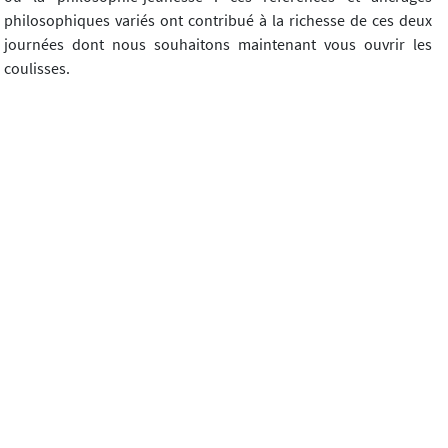
philosophiques variés ont contribué à la richesse de ces deux
journées dont nous souhaitons maintenant vous ouvrir les
coulisses.
Télécharger l'article
Diotime, n°86 (10/2020)
Article précédent
Article suivant
Contacts
Mentions légales