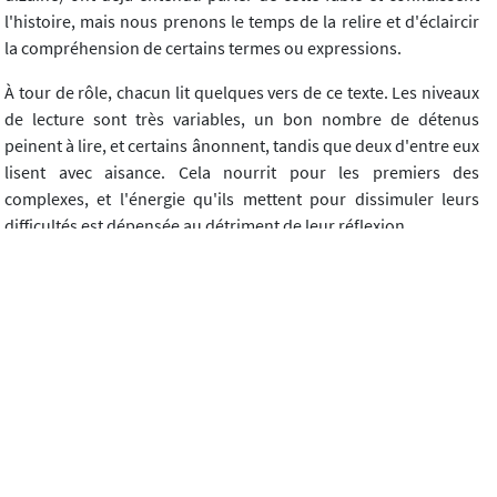
l'histoire, mais nous prenons le temps de la relire et d'éclaircir
la compréhension de certains termes ou expressions.
À tour de rôle, chacun lit quelques vers de ce texte. Les niveaux
de lecture sont très variables, un bon nombre de détenus
peinent à lire, et certains ânonnent, tandis que deux d'entre eux
lisent avec aisance. Cela nourrit pour les premiers des
complexes, et l'énergie qu'ils mettent pour dissimuler leurs
difficultés est dépensée au détriment de leur réflexion.
Malheureusement l'école ne nous apprend pas que nous
pouvons nous tromper et que lorsque cela nous arrive, c'est un
processus tout à fait normal et riche d'enseignement. Quand je
me trompe, il y a toujours une certaine logique dans mon
erreur. Prendre tranquillement le temps d'observer cette erreur
me permet de me comprendre : je me suis trompé parce que je
me précipite, parce que je manque de concentration, parce que
je suis une certaine logique, mais la langue française - s'il s'agit
d'un problème d'orthographe - comporte un certain nombre