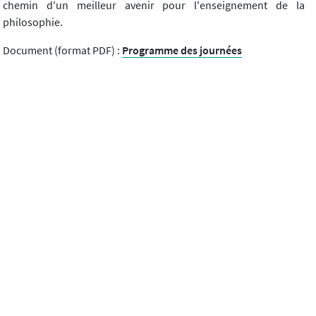
chemin d'un meilleur avenir pour l'enseignement de la
philosophie.
Document (format PDF) :
Programme des journées
Télécharger l'article
Diotime, n°83 (01/2020)
Article précédent
Article suivant
Contacts
Mentions légales