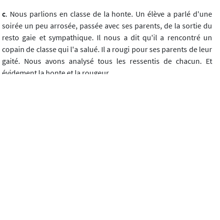
c
. Nous parlions en classe de la honte. Un élève a parlé d'une
soirée un peu arrosée, passée avec ses parents, de la sortie du
resto gaie et sympathique. Il nous a dit qu'il a rencontré un
copain de classe qui l'a salué. Il a rougi pour ses parents de leur
gaité. Nous avons analysé tous les ressentis de chacun. Et
évidement la honte et la rougeur.
Ces trois exemples, pour peu qu'on les voie, sont à peu près ce
que les Sciences de l'Éducation appellent un conflit cognitif ou
une situation problème. Une question surgit d'une réalité que
je ne regarde pas, ou que je n'accepte pas, ou plutôt que je ne
comprends pas telle qu'elle est. Cela présuppose que j'aie la
disponibilité de la voir et le temps pour la regarder, et me laisser
déranger, voire déplacer, et finalement que je m'y attarde pour
la penser. Cela fait réfléchir parce que mes cadres normaux
n'ont pas d'outils tout prêts pour penser cette situation. Faire
regarder la réalité dérangeante est assez simple. Ce qui trouble
c'est qu'on n'avait pas pensé ce fait avant, qu'on n'avait pas