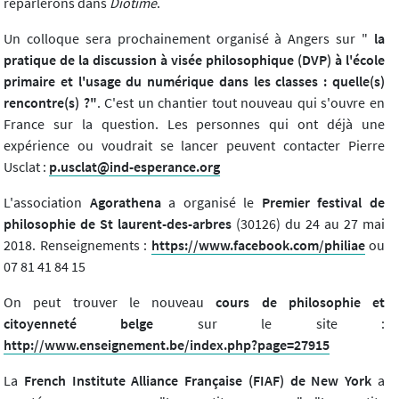
reparlerons dans
Diotime
.
Un colloque sera prochainement organisé à Angers sur "
la
pratique de la discussion à visée philosophique (DVP) à l'école
primaire et l'usage du numérique dans les classes : quelle(s)
rencontre(s) ?"
. C'est un chantier tout nouveau qui s'ouvre en
France sur la question. Les personnes qui ont déjà une
expérience ou voudrait se lancer peuvent contacter Pierre
Usclat :
p.usclat@ind-esperance.org
L'association
Agorathena
a organisé le
Premier festival de
philosophie de St laurent-des-arbres
(30126) du 24 au 27 mai
2018. Renseignements :
https://www.facebook.com/philiae
ou
07 81 41 84 15
On peut trouver le nouveau
cours de philosophie et
citoyenneté belge
sur le site :
http://www.enseignement.be/index.php?page=27915
La
French Institute Alliance Française (FIAF) de New York
a