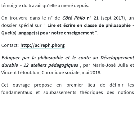
témoigne du travail qu'elle a mené depuis.
On trouvera dans le n° de
Côté Philo
n° 21
(sept 2017), un
dossier spécial sur "
Lire et écrire en classe de philosophie -
Quel(s) langage(s) pour notre enseignement
".
Contact :
http://acireph.phorg
Eduquer par la philosophie et le conte au Développement
durable - 12 ateliers pédagogiques
, par Marie-José Julia et
Vincent Létoublon, Chronique sociale, mai 2018.
Cet ouvrage propose en premier lieu de définir les
fondamentaux et soubassements théoriques des notions
complexes de "développement durable" (DD) et d'"éducation
au développement durable" (EDD). Puis il explique l'intérêt
pour cette éducation du conte (référence explicite à S. Boimare)
et de la discussion philosophique (référence à M. Tozzi). Il décrit
ensuite le déroulement d'un atelier type tel qu'expérimenté
dans et hors l'école, de l'école primaire au lycée. Chacun des 12