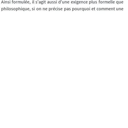
Ainsi formulée, il s'agit aussi d'une exigence plus formelle que
philosophique, si on ne précise pas pourquoi et comment une
pensée doit conclure (par exemple un raisonnement nécessite
un aboutissement).
IX) Des absences étonnantes
A)
On peut enfin s'étonner de l'absence de certaines
compétences essentielles dans la dissertation ou l'explication
de texte, et plus généralement dans toute élaboration
philosophique : en premier lieu l'exigence de définition des
notions, de
conceptualisation
(qui est l'essence même du
travail philosophique selon G. Deleuze). Certes on parle à
propos des repères du programme de
distinctions
conceptuelles
, mais ce sont celles "accréditées par la tradition".
Or en élaborer soi-même est une compétence nécessaire pour
conceptualiser.
On peut en effet conceptualiser une notion à partir de
distinctions avec des notions opposées, proches ou corrélées