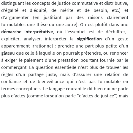
distinguant les concepts de justice commutative et distributive,
d'égalité et d'équité, de mérite et de besoin, etc.) et
d'argumenter (en justifiant par des raisons clairement
formulables une thèse ou une autre). On est plutôt dans une
démarche interprétative
, où l'essentiel est de déchiffrer,
expliciter, analyser, interpréter la
signification
d'un geste
apparemment irrationnel : prendre une part plus petite d'un
gâteau que celle à laquelle on pourrait prétendre, ou renoncer
à exiger le paiement d'une prestation pourtant fournie par le
commerçant. La question essentielle n'est plus de trouver les
règles d'un partage juste, mais d'assurer une relation de
confiance et de bienveillance qui n'est pas formulable en
termes conceptuels. Le langage courant le dit bien qui ne parle
plus d'actes (comme lorsqu'on parle "d'actes de justice") mais
de "gestes" (comme lorsqu'on dit "faire un geste"). Quelle
différence entre les deux ?
L'acte
est
décisionnel
(il faut trancher, décider de faire
quelque chose ou de ne pas le faire : on est dans une