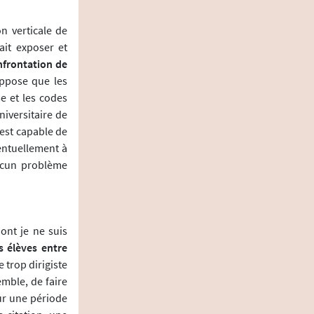
n verticale de
ait exposer et
nfrontation de
uppose que les
e et les codes
iversitaire de
 est capable de
entuellement à
aucun problème
ont je ne suis
s élèves entre
e trop dirigiste
emble, de faire
ur une période