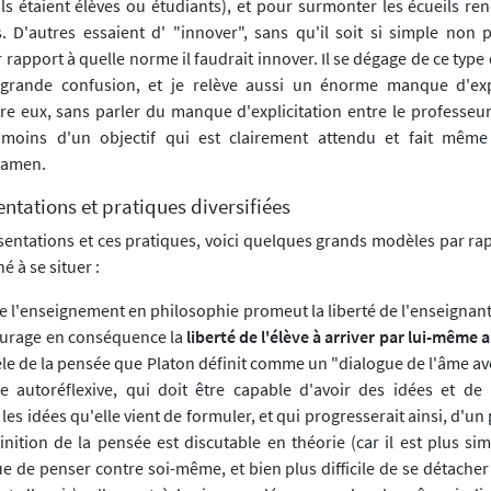
ils étaient élèves ou étudiants), et pour surmonter les écueils re
s. D'autres essaient d' "innover", sans qu'il soit si simple non p
rapport à quelle norme il faudrait innover. Il se dégage de ce typ
grande confusion, et je relève aussi un énorme manque d'expl
re eux, sans parler du manque d'explicitation entre le professeur 
nmoins d'un objectif qui est clairement attendu et fait même 
examen.
entations et pratiques diversifiées
sentations et ces pratiques, voici quelques grands modèles par ra
 à se situer :
de l'enseignement en philosophie promeut la liberté de l'enseignan
courage en conséquence la
liberté de l'élève à arriver par lui-même
dèle de la pensée que Platon définit comme un "dialogue de l'âme a
e autoréflexive, qui doit être capable d'avoir des idées et de
s idées qu'elle vient de formuler, et qui progresserait ainsi, d'u
finition de la pensée est discutable en théorie (car il est plus s
ue de penser contre soi-même, et bien plus difficile de se détache