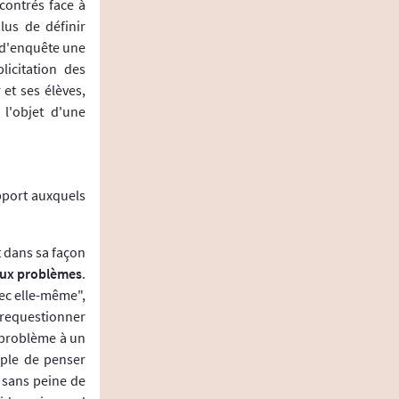
ncontrés face à
lus de définir
e d'enquête une
icitation des
et ses élèves,
l'objet d'une
pport auxquels
t dans sa façon
 aux problèmes
.
vec elle-même",
 requestionner
n problème à un
imple de penser
r sans peine de