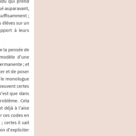
vidu qui prend
nsé auparavant,
suffisamment ;
s élèves sur un
apport à leurs
e la pensée de
 modèle d'une
ermanente ; et
ter et de poser
e le monologue
 peuvent certes
n'est que dans
 problème. Cela
 déjà à l'aise
er ces codes en
 certes il sait
in d'expliciter