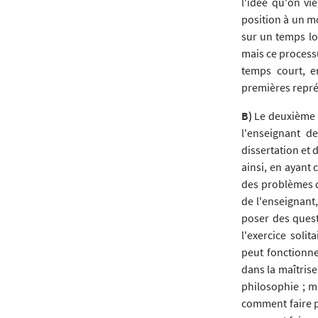
l'idée qu'on vi
position à un mo
sur un temps lo
mais ce processu
temps court, e
premières repré
B)
Le deuxième m
l'enseignant d
dissertation et
ainsi, en ayant 
des problèmes d
de l'enseignant,
poser des quest
l'exercice soli
peut fonctionne
dans la maîtrise
philosophie ; ma
comment faire po