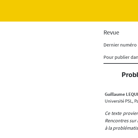
Revue
Dernier numéro
Pour publier da
Prob
Guillaume LEQU
Université PSL, Pa
Ce texte provie
Rencontres sur 
à la problématis