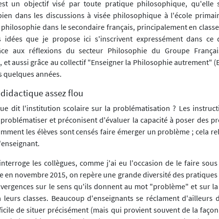
st un objectif visé par toute pratique philosophique, qu'elle 
 bien dans les discussions à visée philosophique à l'école primai
a philosophie dans le secondaire français, principalement en class
s idées que je propose ici s'inscrivent expressément dans ce 
ce aux réflexions du secteur Philosophie du Groupe Françai
 et aussi grâce au collectif "Enseigner la Philosophie autrement" (
s quelques années.
 didactique assez flou
e dit l'institution scolaire sur la problématisation ? Les instructi
 problématiser et préconisent d'évaluer la capacité à poser des p
omment les élèves sont censés faire émerger un problème ; cela rel
l'enseignant.
 interroge les collègues, comme j'ai eu l'occasion de le faire sou
e en novembre 2015, on repère une grande diversité des pratiques 
vergences sur le sens qu'ils donnent au mot "problème" et sur la 
 leurs classes. Beaucoup d'enseignants se réclament d'ailleurs d
ifficile de situer précisément (mais qui provient souvent de la façon 