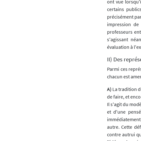
ont vue lorsqu'
certains public
précisément par 
impression de 
professeurs ent
s'agissant néa
évaluation à l'
II) Des représ
Parmi ces repré
chacun est amené
A)
La tradition 
de faire, et en
Il s'agit du mo
et d'une pensé
immédiatement le
autre. Cette dé
contre autrui q