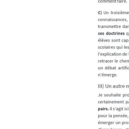
comment faire.
C)
Un troisième 
connaissances, 
transmettre dan
ces doctrines
q
élèves sont cap
scolaires qui l
l'explication de
retracer le che
un débat artifi
n'émerge.
III) Un autre
Je souhaite pro
certainement pa
pairs.
Il s'agit 
pour la pensée,
émerger un prob