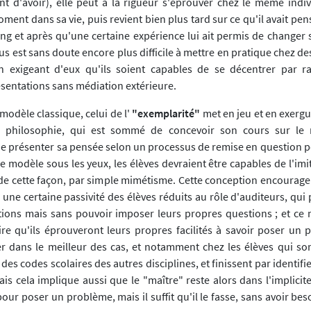
ent d'avoir), elle peut à la rigueur s'éprouver chez le même indi
ment dans sa vie, puis revient bien plus tard sur ce qu'il avait pe
ng et après qu'une certaine expérience lui ait permis de changer 
s est sans doute encore plus difficile à mettre en pratique chez de
n exigeant d'eux qu'ils soient capables de se décentrer par r
sentations sans médiation extérieure.
odèle classique, celui de l'
"exemplarité"
met en jeu et en exergu
e philosophie, qui est sommé de concevoir son cours sur le
 de présenter sa pensée selon un processus de remise en question p
ce modèle sous les yeux, les élèves devraient être capables de l'imi
e cette façon, par simple mimétisme. Cette conception encourag
 une certaine passivité des élèves réduits au rôle d'auditeurs, qui
ions mais sans pouvoir imposer leurs propres questions ; et ce 
taire qu'ils éprouveront leurs propres facilités à savoir poser un
r dans le meilleur des cas, et notamment chez les élèves qui sont
 des codes scolaires des autres disciplines, et finissent par identifi
is cela implique aussi que le "maître" reste alors dans l'implicite ;
ur poser un problème, mais il suffit qu'il le fasse, sans avoir beso