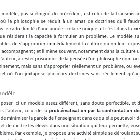
modèle, pas si éloigné du précédent, est celui de la transmissio
où la philosophie se réduit à un amas de doctrines qu'il faudr
s le cadre limité d'une année scolaire unique, et c'est dans la
co
ue résiderait la capacité à formuler un problème. Ce modèle s
ables de s'approprier immédiatement la culture qu'on leur expos
es accompagnent ; et il mène souvent, notamment dans la culture un
 l'auteur, à rester prisonnier de la pensée d'un philosophe dont on
minement, mais sans s'approprier réellement un problème, ou év
ciel où l'on juxtapose plusieurs doctrines sans réellement qu'
 modèle
poser ici un modèle assez différent, sans doute perfectible, et d
s l'auteur, celui de la
problématisation par la confrontation de
ici de minimiser la parole de l'enseignant dans ce qu'elle peut avoir d
 et de mettre les élèves dans une situation qui leur permette, ens
lème. Par exemple, je propose une activité simple se déroulant s