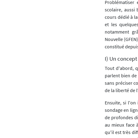
Problématiser e
scolaire, aussi
cours dédié à l
et les quelque
notamment grâ
Nouvelle (GFEN),
constitué depui
I) Un concept
Tout d'abord, qu
parlent bien de
sans préciser c
de la liberté de 
Ensuite, si l'on
sondage en lign
de profondes di
au mieux face à
qu'il est très d