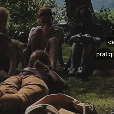
de
pratiq