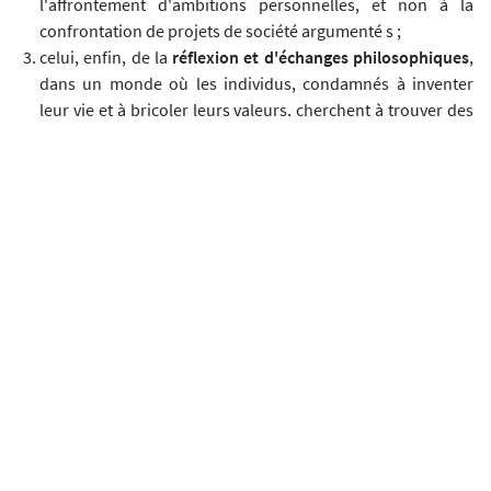
l'affrontement d'ambitions personnelles, et non à la
confrontation de projets de société argumenté s ;
celui, enfin, de la
réflexion et d'échanges philosophiques
,
dans un monde où les individus, condamnés à inventer
leur vie et à bricoler leurs valeurs, cherchent à trouver des
repères communs et à mutualiser leur
questionnement sur le sens de l’existence.
Or, il y a une
tension
entre ces trois besoins, qui sont difficiles à
articuler dans une alchimie subtile, car ils peuvent entrer en
contradiction
. Il peut y avoir en effet convivialité de la rencontre
ou échange démocratique de préjugés sans exigence
intellectuelle. La démocratie peut virer à la
doxologie
(utliser son droit d’expression sans exercice de la
raison), à la
sophistique
(con-vaincre l’autre sans souci de la
vérité), et à la
démagogie
(flatter le point de vue d’autrui sans
exercice critique). Telles sont trois dérives possibles de ce
manquement à la rigueur de la rationalité.