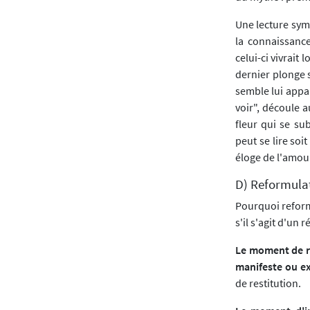
Une lecture sym
la connaissance
celui-ci vivrait
dernier plonge 
semble lui appar
voir", découle 
fleur qui se su
peut se lire so
éloge de l'amour 
D) Reformula
Pourquoi reform
s'il s'agit d'un 
Le moment de r
manifeste ou ex
de restitution.