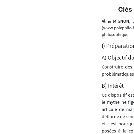
Clés 
Aline MIGNON
, 
(www.polephilo.
philosophique
I) Préparatio
A) Objectif du
Construire des
problématiques 
B) Intérêt
Ce dispositif es
le mythe ne fig
articule de man
déborde de sens 
et c'est pourqu
posées à la con