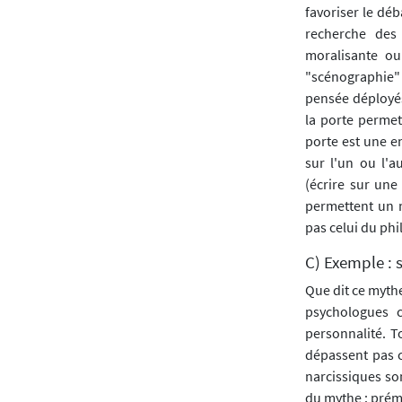
favoriser le déb
recherche des
moralisante ou
"scénographie" 
pensée déployés 
la porte permet 
porte est une en
sur l'un ou l'a
(écrire sur une 
permettent un m
pas celui du ph
C) Exemple : 
Que dit ce mythe
psychologues 
personnalité. T
dépassent pas ce
narcissiques so
du mythe : prému