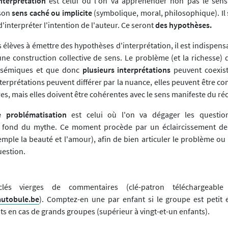
terprétation
est celui où l'on va appréhender non pas le sens
 son
sens caché ou implicite
(symbolique, moral, philosophique). Il s
 d'interpréter l'intention de l'auteur. Ce seront
des hypothèses.
élèves à émettre des hypothèses d'interprétation, il est indispensa
ne construction collective de sens. Le problème (et la richesse) 
lysémiques et que donc
plusieurs interprétations
peuvent coexist
interprétations peuvent différer par la nuance, elles peuvent être 
es, mais elles doivent être cohérentes avec le sens manifeste du réc
problématisation
est celui où l'on va dégager les questio
le fond du mythe. Ce moment procède par un éclaircissement de
emple la beauté et l'amour), afin de bien articuler le problème ou
uestion.
lés vierges de commentaires (clé-patron téléchargeable
utobule.be
). Comptez-en une par enfant si le groupe est petit 
ts en cas de grands groupes (supérieur à vingt-et-un enfants).