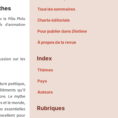
ythes
Tous les sommaires
r le Pôle Philo
Charte éditoriale
fs d’animation
Pour publier dans
Diotime
À propos de la revue
Index
ussion sur les
Thèmes
Pays
ature poétique,
éléments qu'il
Auteurs
ibre. Le mythe
es et le monde,
Rubriques
ns essentielles
excellent pour