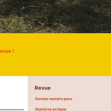
revue !
Revue
Dernier numéro paru
Numéros en ligne