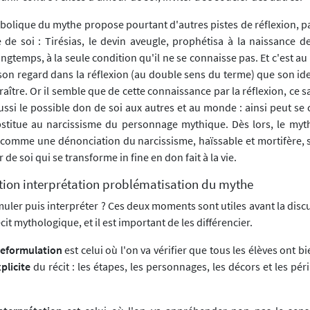
bolique du mythe propose pourtant d'autres pistes de réflexion, p
 de soi : Tirésias, le devin aveugle, prophétisa à la naissance d
 longtemps, à la seule condition qu'il ne se connaisse pas. Et c'est 
son regard dans la réflexion (au double sens du terme) que son ide
aître. Or il semble que de cette connaissance par la réflexion, ce sa
aussi le possible don de soi aux autres et au monde : ainsi peut s
bstitue au narcissisme du personnage mythique. Dès lors, le myt
it comme une dénonciation du narcissisme, haïssable et mortifère,
de soi qui se transforme in fine en don fait à la vie.
tion interprétation problématisation du mythe
uler puis interpréter ? Ces deux moments sont utiles avant la disc
récit mythologique, et il est important de les différencier.
eformulation
est celui où l'on va vérifier que tous les élèves ont bi
plicite
du récit : les étapes, les personnages, les décors et les périp