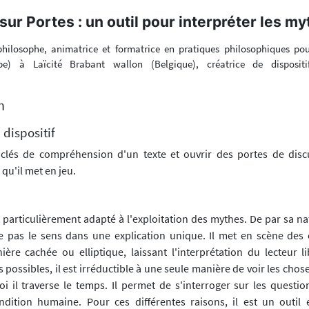
sur Portes : un outil pour interpréter les m
philosophe, animatrice et formatrice en pratiques philosophiques pou
be) à Laïcité Brabant wallon (Belgique), créatrice de dispositi
n
 dispositif
 clés de compréhension d'un texte et ouvrir des portes de disc
qu'il met en jeu.
t particulièrement adapté à l'exploitation des mythes. De par sa n
e pas le sens dans une explication unique. Il met en scène des 
ière cachée ou elliptique, laissant l'interprétation du lecteur l
possibles, il est irréductible à une seule manière de voir les chos
oi il traverse le temps. Il permet de s'interroger sur les questio
dition humaine. Pour ces différentes raisons, il est un outil 