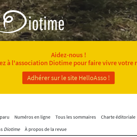
Aidez-nous !
z à l'association Diotime pour faire vivre votre 
Adhérer sur le site HelloAsso !
 paru
Numéros en ligne
Tous les sommaires
Charte éditoriale
ns
Diotime
À propos de la revue