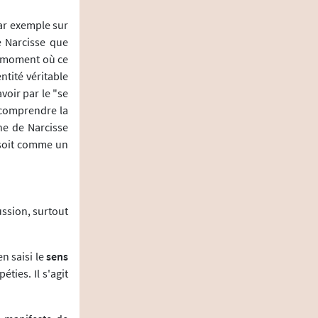
ar exemple sur
e Narcisse que
au moment où ce
ntité véritable
voir par le "se
e comprendre la
he de Narcisse
 soit comme un
ussion, surtout
en saisi le
sens
éties. Il s'agit