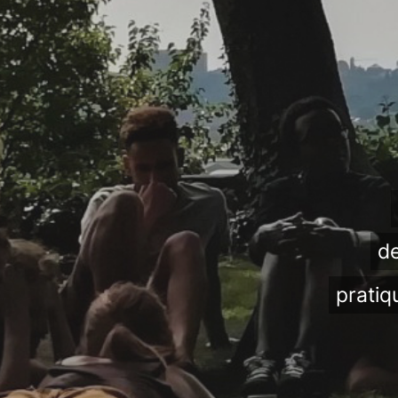
de
pratiq