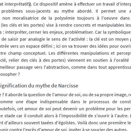
at interprétatif
2
. Ce dispositif amène à effectuer un travail d'inter
 problèmes sous-jacents au mythe abordé. Il permet une 
 non moralisatrice de la polysémie toujours à l'oeuvre dans
(les clés et les portes) vise à rendre concrets et manipulables le
: interpréter, cerner les enjeux, problématiser. Car la symbolique 
de saisir par analogie le sens de l'activité : la clé est un moyen 
trée vers un espace défini ; ici on va trouver des idées pour ouvri
utre champ conceptuel. Les différentes manipulations et percept
clé, relier des clés à des portes) viennent en soutien à l'oralité d
eilleur passage vers l'abstraction, comme dans tout apprentiss
ilosopher ?
signification du mythe de Narcisse
 ? Il aborde la question de l'amour de soi, ou de sa propre image, 
comme une étape indispensable dans le processus de const
outefois, cet amour de soi peut devenir un problème pour les pe
 stade car il conduit alors à l'impossibilité de s'ouvrir à l'autre
nt d'ailleurs souvent taxées d'égoïstes. Voilà donc une première l
nir contre l'excès d'amour de soi, inviter à se soucier des autres.