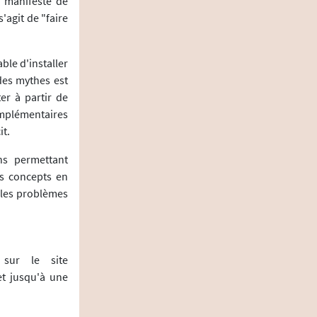
 manifeste de
'agit de "faire
ble d'installer
des mythes est
er à partir de
complémentaires
it.
ns permettant
s concepts en
 les problèmes
 sur le site
et jusqu'à une