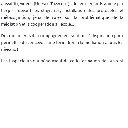
aussitôt), vidéos (Unesco Tozzi etc.), atelier d'enfants animé par
l'expert devant les stagiaires, installation des protocoles et
métacognition, jeux de rôles sur la problématique de la
médiation et la coopération à l'école...
Des documents d'accompagnement sont mis à disposition pour
permettre de concevoir une formation à la médiation à tous les
niveaux !
Les Inspecteurs qui bénéficient de cette formation découvrent
avec ravissement que ces ateliers de réflexion partagée (Arp-
Philo) permettent de mettre au service de l'enfant des moyens
pratiques et efficaces qui lui donnent la possibilité de mieux
gérer son monde intérieur, ses sentiments, ses pensées et son
vécu. Des moyens qui visent également à développer les
capacités d'expression, de reformulation, d'attention, de
concentration, et de maîtrise de soi pour mieux s'exprimer et
contrôler ses émotions en vue d'apprendre à vivre ensemble
dans une paix juste.