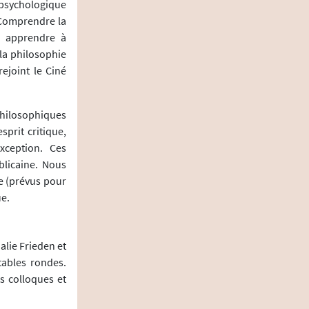
 psychologique
"Comprendre la
ur apprendre à
 la philosophie
rejoint le Ciné
hilosophiques
sprit critique,
exception. Ces
blicaine. Nous
e (prévus pour
ue.
alie Frieden et
tables rondes.
s colloques et