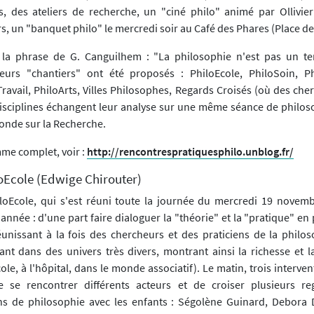
 des ateliers de recherche, un "ciné philo" animé par Ollivier
s, un "banquet philo" le mercredi soir au Café des Phares (Place de l
 la phrase de G. Canguilhem : "La philosophie n'est pas un t
sieurs "chantiers" ont été proposés : PhiloEcole, PhiloSoin, P
Travail, PhiloArts, Villes Philosophes, Regards Croisés (où des ch
disciplines échangent leur analyse sur une même séance de philos
ronde sur la Recherche.
me complet, voir :
http://rencontrespratiquesphilo.unblog.fr/
oEcole (Edwige Chirouter)
loEcole, qui s'est réuni toute la journée du mercredi 19 novemb
année : d'une part faire dialoguer la "théorie" et la "pratique" e
éunissant à la fois des chercheurs et des praticiens de la philos
lant dans des univers très divers, montrant ainsi la richesse et l
cole, à l'hôpital, dans le monde associatif). Le matin, trois interven
e se rencontrer différents acteurs et de croiser plusieurs re
s de philosophie avec les enfants : Ségolène Guinard, Debora D