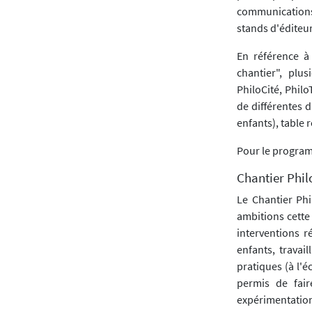
communications,
stands d'éditeur
En référence à
chantier", plu
PhiloCité, Philo
de différentes 
enfants), table 
Pour le program
Chantier Phil
Le Chantier Phi
ambitions cette 
interventions r
enfants, travail
pratiques (à l'é
permis de fair
expérimentation