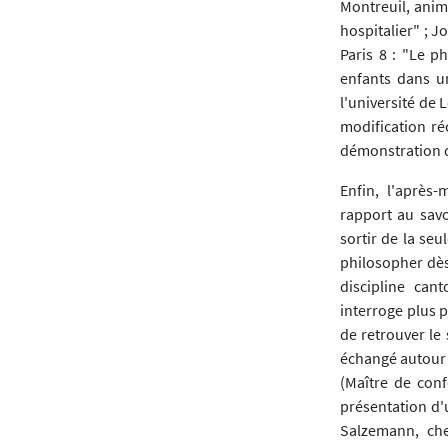
Montreuil, anima
hospitalier" ; J
Paris 8 : "Le p
enfants dans u
l'université de 
modification ré
démonstration d
Enfin, l'après
rapport au savo
sortir de la se
philosopher dès
discipline can
interroge plus p
de retrouver le 
échangé autour 
(Maître de conf
présentation d'u
Salzemann, che