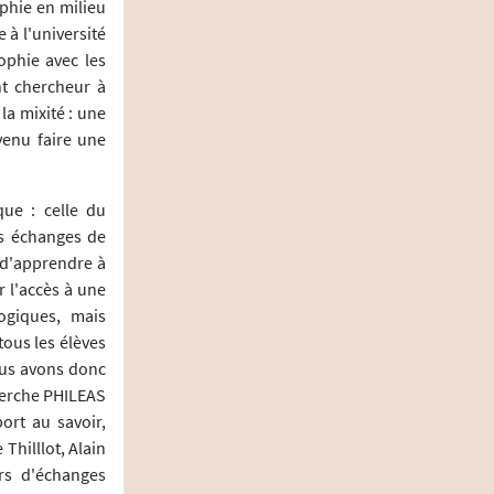
ophie en milieu
 à l'université
ophie avec les
nt chercheur à
la mixité : une
venu faire une
ue : celle du
ces échanges de
é d'apprendre à
 l'accès à une
ogiques, mais
tous les élèves
Nous avons donc
herche PHILEAS
ort au savoir,
Thilllot, Alain
ers d'échanges