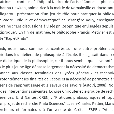
trices et conteuse à l'hôpital Necker de Paris : "Contes et philos
ohanna Hawken, animatrice à la mairie de Romainville et doctorante
hilogarou, présentation d'un jeu de rôle pour pratiquer la philos
n cadre ludique et démocratique" et Bérangère Kolly, enseigna
Loraine : "Les discussions à visée philosophique envisagées depuis 
ciproque". En fin de matinée, le philosophe Francis Métivier est 
e "Rap et Philo".
-midi, nous nous sommes concentrés sur une autre problématiq
ir dans les ateliers de philosophie à l'école. Il s'agissait dans 
ule didactique de la philosophie, car il nous semble que la volont
 le plus jeune âge dépasse largement la nécessité de démocratiser
tonnée aux classes terminales des lycées généraux et technol
rofondément les finalités de l'école et la nécessité de permettre à 
sens de l'apprentissage et la saveur des savoirs (Astolfi, 2008). 
des interventions suivantes. Edwige Chirouter et le groupe de rec
érences. U. d Nantes, CREN) : "Pratiques philosophiques et rapp
n projet de recherche Philo Sciences" ; Jean-Charles Pettier, Marie 
rcheurs et formateurs à l'université de Créteil, ESPE : "Ateli