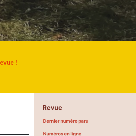
revue !
Revue
Dernier numéro paru
Numéros en ligne