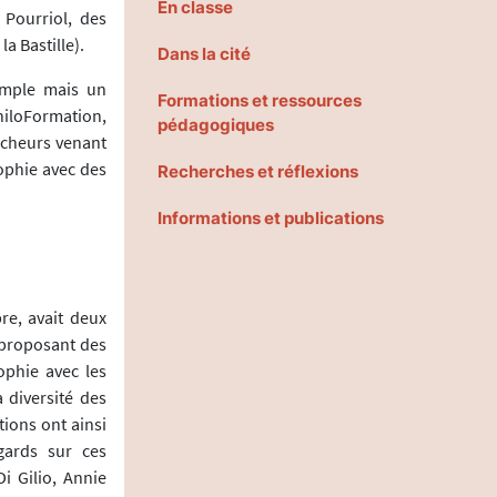
En classe
 Pourriol, des
a Bastille).
Dans la cité
emple mais un
Formations et ressources
hiloFormation,
pédagogiques
ercheurs venant
ophie avec des
Recherches et réflexions
Informations et publications
re, avait deux
n proposant des
ophie avec les
a diversité des
tions ont ainsi
gards sur ces
i Gilio, Annie