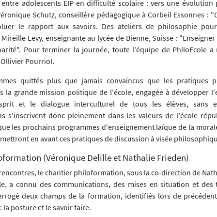
entre adolescents EIP en difficulté scolaire : vers une évolution
 Véronique Schutz, conseillère pédagogique à Corbeil Essonnes : 
voluer le rapport aux savoirs. Des ateliers de philosophie po
Mireille Levy, enseignante au lycée de Bienne, Suisse : "Enseigner
narité". Pour terminer la journée, toute l'équipe de PhiloEcole a 
Ollivier Pourriol.
mes quittés plus que jamais convaincus que les pratiques p
s la grande mission politique de l'école, engagée à développer l'e
esprit et le dialogue interculturel de tous les élèves, sans 
s s'inscrivent donc pleinement dans les valeurs de l'école répu
que les prochains programmes d'enseignement laïque de la moral
 mettront en avant ces pratiques de discussion à visée philosophiq
oformation (Véronique Delille et Nathalie Frieden)
rencontres, le chantier philoformation, sous la co-direction de Nath
le, a connu des communications, des mises en situation et des 
rrogé deux champs de la formation, identifiés lors de précédent
la posture et le savoir faire.