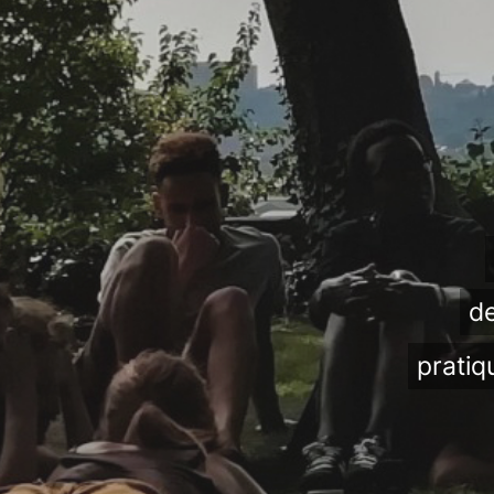
de
pratiq