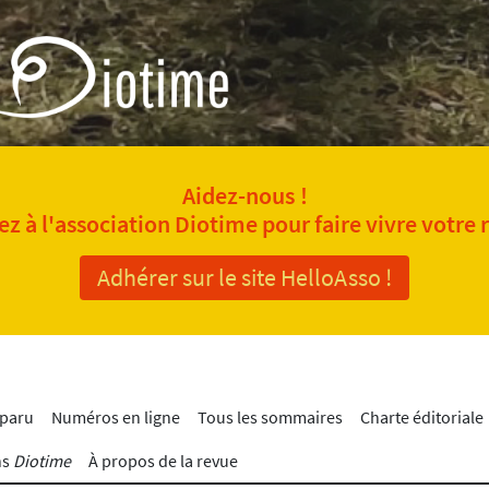
Aidez-nous !
z à l'association Diotime pour faire vivre votre 
Adhérer sur le site HelloAsso !
 paru
Numéros en ligne
Tous les sommaires
Charte éditoriale
ns
Diotime
À propos de la revue