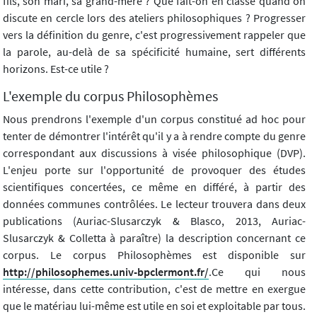
fils, son mari, sa grand-mère ? Que fait-on en classe quand on
discute en cercle lors des ateliers philosophiques ? Progresser
vers la définition du genre, c'est progressivement rappeler que
la parole, au-delà de sa spécificité humaine, sert différents
horizons. Est-ce utile ?
L'exemple du corpus Philosophèmes
Nous prendrons l'exemple d'un corpus constitué ad hoc pour
tenter de démontrer l'intérêt qu'il y a à rendre compte du genre
correspondant aux discussions à visée philosophique (DVP).
L'enjeu porte sur l'opportunité de provoquer des études
scientifiques concertées, ce même en différé, à partir des
données communes contrôlées. Le lecteur trouvera dans deux
publications (Auriac-Slusarczyk & Blasco, 2013, Auriac-
Slusarczyk & Colletta à paraître) la description concernant ce
corpus. Le corpus Philosophèmes est disponible sur
http://philosophemes.univ-bpclermont.fr/
.Ce qui nous
intéresse, dans cette contribution, c'est de mettre en exergue
que le matériau lui-même est utile en soi et exploitable par tous.