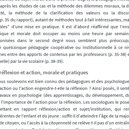
t après les études de cas et la méthode des dilemmes moraux, la di
té, la méthode de la clarification des valeurs ou la discu
p. 35 du rapport), autant de méthodes tout à fait intéressantes, m
tées" d'une mise en pratique. Il est d'abord réaffirmé que l'e
civique et morale doit occuper au moins une heure par semaine
onisées dans le second degré nous semblent plus préoccup
e quelconque pédagogie coopérative ou institutionnelle à ce n
hes entre des apports de contenus par les professeurs (p. 35-38) 
lle) par la vie scolaire (p. 38-39).
réflexion et action, morale et pratiques
us soulevons est bien connu des pédagogues et des psychologues 
'action ou l'action engendre-t-elle la réflexion ? Ainsi posés, il sem
avaux en psychologie (des apprentissages, du développement, du 
l'importance de l'action pour la réflexion. Les sociologues le pose
ttant en rapport réflexion/action et sujet/institution, qui r
rentes de l'enfant et du jeune : suffit-il d'atteindre l'âge de la majo
 de citoyen, ou l'accès à la citoyenneté ne relève-t-il pas d'un entra