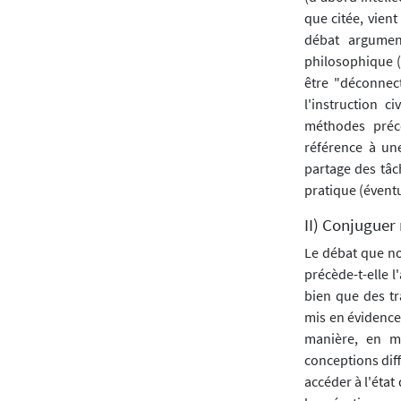
que citée, vien
débat argumen
philosophique (
être "déconnec
l'instruction 
méthodes préc
référence à un
partage des tâc
pratique (éventue
II) Conjuguer 
Le débat que no
précède-t-elle l
bien que des tr
mis en évidence 
manière, en me
conceptions diffé
accéder à l'état