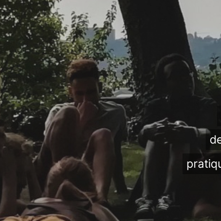
de
pratiq