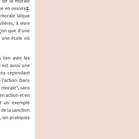
r de la morale
ise en oeuvre
2
.
 morale laïque
lières, à vivre
eçon que d'une
s une école où
 lien avec les
 est aussi une
lons cependant
e l'action. Dans
e morale", sans
en action et en
st un exemple
 de la sanction
, les pratiques