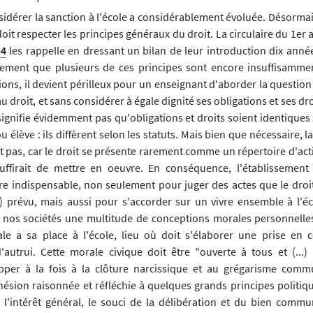
sidérer la sanction à l'école a considérablement évoluée. Désormai
doit respecter les principes généraux du droit. La circulaire du 1er
é
4
les rappelle en dressant un bilan de leur introduction dix anné
rement que plusieurs de ces principes sont encore insuffisamme
ons, il devient périlleux pour un enseignant d'aborder la question
au droit, et sans considérer à égale dignité ses obligations et ses dr
signifie évidemment pas qu'obligations et droits soient identiques
u élève : ils diffèrent selon les statuts. Mais bien que nécessaire, 
it pas, car le droit se présente rarement comme un répertoire d'act
 suffirait de mettre en oeuvre. En conséquence, l'établissemen
 indispensable, non seulement pour juger des actes que le droit
 prévu, mais aussi pour s'accorder sur un vivre ensemble à l'éc
 nos sociétés une multitude de conceptions morales personnelle
ale a sa place à l'école, lieu où doit s'élaborer une prise en
'autrui. Cette morale civique doit être "ouverte à tous et (...) 
pper à la fois à la clôture narcissique et au grégarisme comm
dhésion raisonnée et réfléchie à quelques grands principes politiq
 l'intérêt général, le souci de la délibération et du bien commu