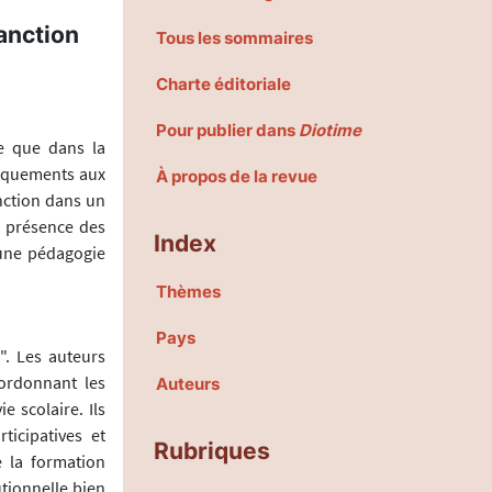
anction
Tous les sommaires
Charte éditoriale
Pour publier dans
Diotime
e que dans la
anquements aux
À propos de la revue
anction dans un
n présence des
Index
'une pédagogie
Thèmes
Pays
. Les auteurs
ordonnant les
Auteurs
e scolaire. Ils
ticipatives et
Rubriques
la formation
utionnelle bien