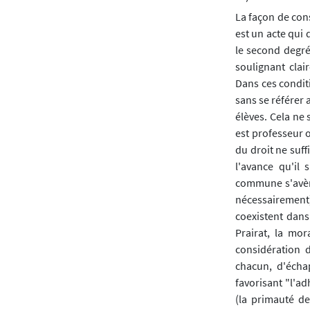
La façon de con
est un acte qui 
le second degr
soulignant clai
Dans ces conditi
sans se référer 
élèves. Cela ne 
est professeur o
du droit ne suff
l'avance qu'il
commune s'avère
nécessairement)
coexistent dans
Prairat, la mor
considération d
chacun, d'écha
favorisant "l'a
(la primauté de