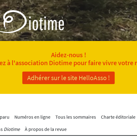
Aidez-nous !
z à l'association Diotime pour faire vivre votre 
Adhérer sur le site HelloAsso !
 paru
Numéros en ligne
Tous les sommaires
Charte éditoriale
ns
Diotime
À propos de la revue