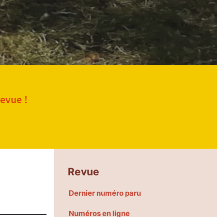
revue !
Revue
Dernier numéro paru
Numéros en ligne