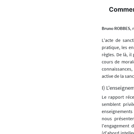
Comment
Bruno ROBBES
, 
L'acte de sanc
pratique, les e
règles. De là, i
cours de moral
connaissances, 
active de la sanc
I) L'enseigne
Le rapport réc
semblent privi
enseignements qu
nous présentent
l'engagement 
(d'abord intelle