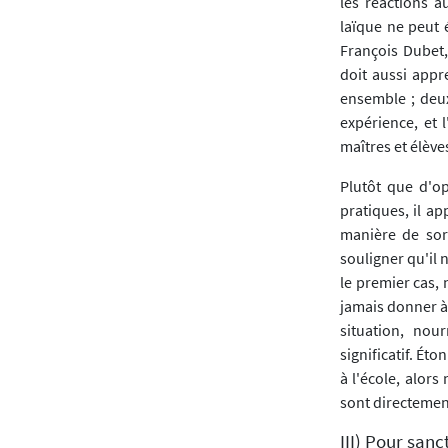
les réactions a
laïque ne peut 
François Dubet,
doit aussi appre
ensemble ; deu
expérience, et
maîtres et élève
Plutôt que d'op
pratiques, il a
manière de sort
souligner qu'il 
le premier cas,
jamais donner à 
situation, nou
significatif. Ét
à l'école, alor
sont directement
III) Pour san