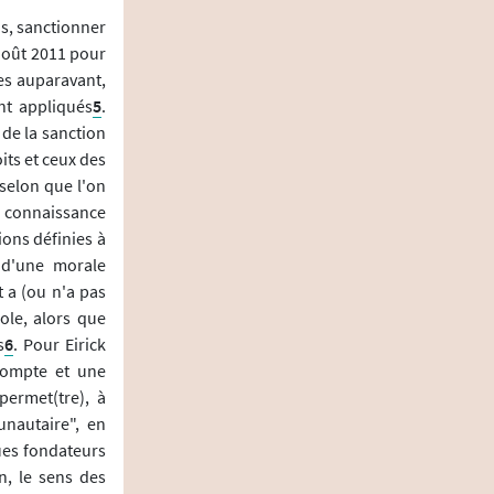
s, sanctionner
 août 2011 pour
es auparavant,
nt appliqués
5
.
 de la sanction
oits et ceux des
 selon que l'on
la connaissance
ions définies à
t d'une morale
 a (ou n'a pas
ole, alors que
s
6
. Pour Eirick
 compte et une
permet(tre), à
unautaire", en
ues fondateurs
n, le sens des