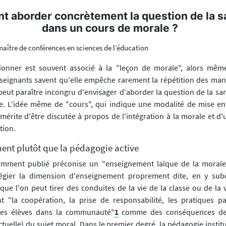
 aborder concrètement la question de la s
dans un cours de morale ?
maître de conférences en sciences de l’éducation
tionner est souvent associé à la "leçon de morale", alors mêm
nseignants savent qu'elle empêche rarement la répétition des m
l peut paraître incongru d'envisager d'aborder la question de la s
e. L'idée même de "cours", qui indique une modalité de mise e
mérite d'être discutée à propos de l'intégration à la morale et d
tion.
ment plutôt que la pédagogie active
emment publié préconise un "enseignement laïque de la morale"
légier la dimension d'enseignement proprement dite, en y sub
e l'on peut tirer des conduites de la vie de la classe ou de la vi
 "la coopération, la prise de responsabilité, les pratiques par
des élèves dans la communauté"
1
comme des conséquences de 
ctuelle) du sujet moral. Dans le premier degré, la pédagogie instit