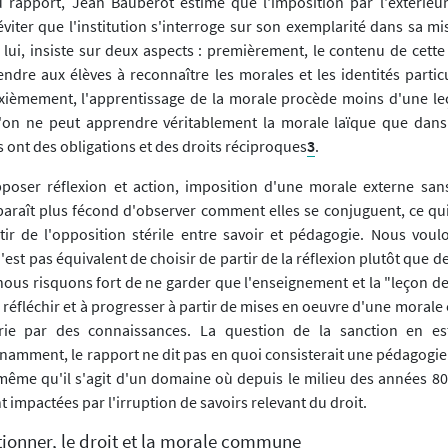
u rapport, Jean Baubérot estime que l'imposition par l'extérieu
éviter que l'institution s'interroge sur son exemplarité dans sa m
 lui, insiste sur deux aspects : premièrement, le contenu de cette
ndre aux élèves à reconnaître les morales et les identités particu
xièmement, l'apprentissage de la morale procède moins d'une l
 l'on ne peut apprendre véritablement la morale laïque que dan
s ont des obligations et des droits réciproques
3
.
poser réflexion et action, imposition d'une morale externe sans
pparaît plus fécond d'observer comment elles se conjuguent, ce qui
ir de l'opposition stérile entre savoir et pédagogie. Nous vou
n'est pas équivalent de choisir de partir de la réflexion plutôt que d
 nous risquons fort de ne garder que l'enseignement et la "leçon d
réfléchir et à progresser à partir de mises en oeuvre d'une morale 
rrie par des connaissances. La question de la sanction en e
onnamment, le rapport ne dit pas en quoi consisterait une pédagogie
s même qu'il s'agit d'un domaine où depuis le milieu des années 80
 impactées par l'irruption de savoirs relevant du droit.
ctionner, le droit et la morale commune