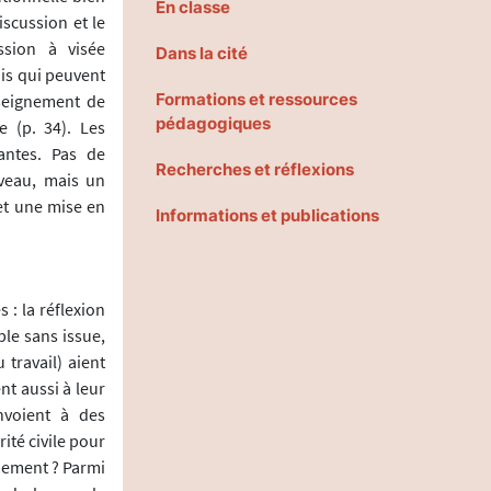
En classe
scussion et le
ssion à visée
Dans la cité
ais qui peuvent
Formations et ressources
nseignement de
pédagogiques
 (p. 34). Les
antes. Pas de
Recherches et réflexions
iveau, mais un
et une mise en
Informations et publications
: la réflexion
ble sans issue,
travail) aient
nt aussi à leur
envoient à des
rité civile pour
înement ? Parmi